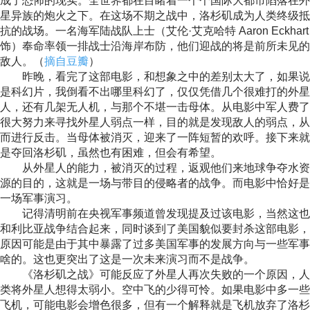
成了恐怖的现实。全世界都在目睹着一个个国际大都市陷落在外
星异族的炮火之下。在这场不期之战中，洛杉矶成为人类终级抵
抗的战场。一名海军陆战队上士（艾伦·艾克哈特 Aaron Eckhart
饰）奉命率领一排战士沿海岸布防，他们迎战的将是前所未见的
敌人。（
摘自豆瓣
）
昨晚，看完了这部电影，和想象之中的差别太大了，如果说
是科幻片，我倒看不出哪里科幻了，仅仅凭借几个很难打的外星
人，还有几架无人机，与那个不堪一击母体。从电影中军人费了
很大努力来寻找外星人弱点一样，目的就是发现敌人的弱点，从
而进行反击。当母体被消灭，迎来了一阵短暂的欢呼。接下来就
是夺回洛杉矶，虽然也有困难，但会有希望。
从外星人的能力，被消灭的过程，返观他们来地球争夺水资
源的目的，这就是一场与带目的侵略者的战争。而电影中恰好是
一场军事演习。
记得清明前在央视军事频道曾发现提及过该电影，当然这也
和利比亚战争结合起来，同时谈到了美国貌似要封杀这部电影，
原因可能是由于其中暴露了过多美国军事的发展方向与一些军事
啥的。这也更突出了这是一次未来演习而不是战争。
《洛杉矶之战》可能反应了外星人再次失败的一个原因，人
类将外星人想得太弱小。空中飞的少得可怜。如果电影中多一些
飞机，可能电影会增色很多，但有一个解释就是飞机放弃了洛杉