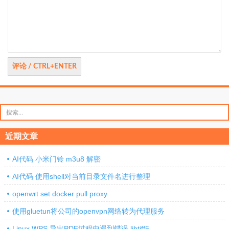
论
搜
索：
近期文章
AI代码 小米门铃 m3u8 解密
AI代码 使用shell对当前目录文件名进行整理
openwrt set docker pull proxy
使用gluetun将公司的openvpn网络转为代理服务
Linux WPS 导出PDF过程中遇到错误 libtiff5