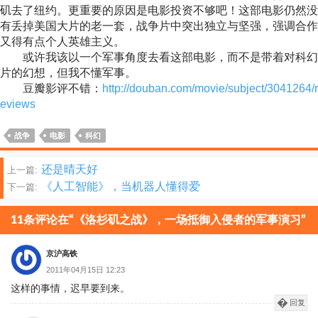
矶去了纽约。更重要的原因是电影投资不够吧！这部电影仍然没
有丢掉美国大片的老一套，战争片中突出独立与坚强，强调合作
又得有点个人英雄主义。
或许我该以一个军事角度去看这部电影，而不是带着对科幻
片的幻想，但我不懂军事。
豆瓣影评不错：
http://douban.com/movie/subject/3041264/r
eviews
战争
电影
科幻
文
还是晴天好
上一篇:
《人工智能》，当机器人懂得爱
下一篇:
章
分
11条评论在“《洛杉矶之战》，一场抵御入侵者的军事演习”
页
京沪高铁
2011年04月15日 12:23
这样的事情，迟早要到来。
回复