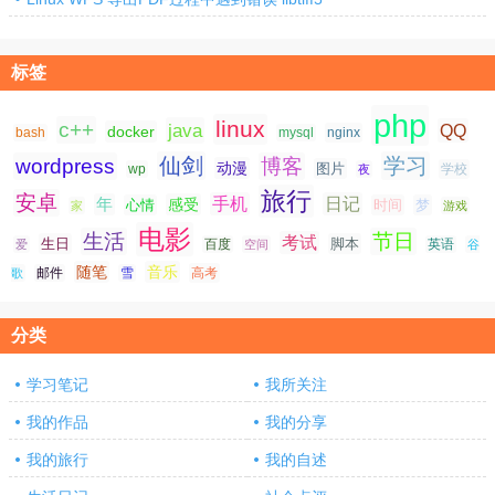
标签
php
linux
c++
java
QQ
docker
nginx
bash
mysql
仙剑
学习
wordpress
博客
动漫
图片
学校
wp
夜
旅行
安卓
手机
日记
年
感受
心情
时间
梦
家
游戏
电影
生活
节日
考试
生日
脚本
爱
百度
空间
英语
谷
随笔
音乐
高考
歌
邮件
雪
分类
学习笔记
我所关注
我的作品
我的分享
我的旅行
我的自述