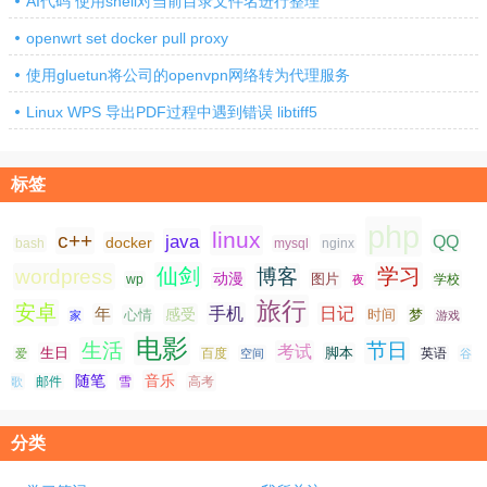
AI代码 使用shell对当前目录文件名进行整理
openwrt set docker pull proxy
使用gluetun将公司的openvpn网络转为代理服务
Linux WPS 导出PDF过程中遇到错误 libtiff5
标签
php
linux
c++
java
QQ
docker
nginx
bash
mysql
仙剑
学习
wordpress
博客
动漫
图片
学校
wp
夜
旅行
安卓
手机
日记
年
感受
心情
时间
梦
家
游戏
电影
生活
节日
考试
生日
脚本
爱
百度
空间
英语
谷
随笔
音乐
高考
歌
邮件
雪
分类