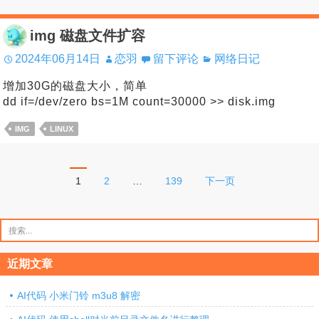
img 磁盘文件扩容
2024年06月14日
恋羽
留下评论
网络日记
增加30G的磁盘大小，简单
dd if=/dev/zero bs=1M count=30000 >> disk.img
IMG
LINUX
文
1
2
…
139
下一页
章
分
搜
索：
页
近期文章
AI代码 小米门铃 m3u8 解密