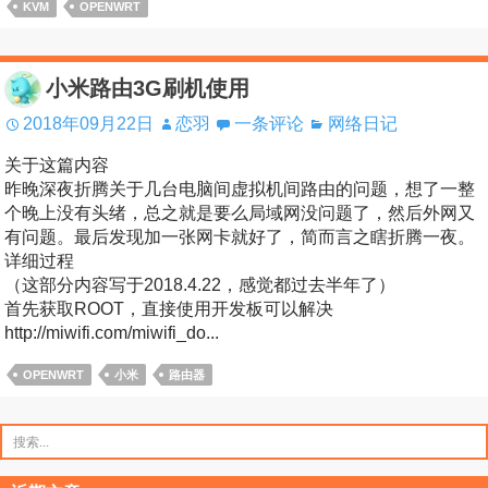
KVM
OPENWRT
小米路由3G刷机使用
2018年09月22日
恋羽
一条评论
网络日记
关于这篇内容
昨晚深夜折腾关于几台电脑间虚拟机间路由的问题，想了一整
个晚上没有头绪，总之就是要么局域网没问题了，然后外网又
有问题。最后发现加一张网卡就好了，简而言之瞎折腾一夜。
详细过程
（这部分内容写于2018.4.22，感觉都过去半年了）
首先获取ROOT，直接使用开发板可以解决
http://miwifi.com/miwifi_do...
OPENWRT
小米
路由器
搜
索：