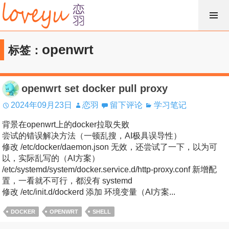
跳
过
内
openwrt
标签：
容
openwrt set docker pull proxy
2024年09月23日
恋羽
留下评论
学习笔记
背景在openwrt上的docker拉取失败
尝试的错误解决方法（一顿乱搜，AI极具误导性）
修改 /etc/docker/daemon.json 无效，还尝试了一下，以为可
以，实际乱写的（AI方案）
/etc/systemd/system/docker.service.d/http-proxy.conf 新增配
置，一看就不可行，都没有 systemd
修改 /etc/init.d/dockerd 添加 环境变量（AI方案...
DOCKER
OPENWRT
SHELL