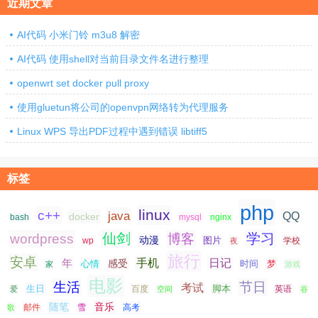
近期文章
AI代码 小米门铃 m3u8 解密
AI代码 使用shell对当前目录文件名进行整理
openwrt set docker pull proxy
使用gluetun将公司的openvpn网络转为代理服务
Linux WPS 导出PDF过程中遇到错误 libtiff5
标签
php
linux
c++
java
QQ
docker
nginx
bash
mysql
仙剑
学习
wordpress
博客
动漫
图片
学校
wp
夜
旅行
安卓
手机
日记
年
感受
心情
时间
梦
家
游戏
电影
生活
节日
考试
生日
脚本
爱
百度
空间
英语
谷
随笔
音乐
高考
歌
邮件
雪