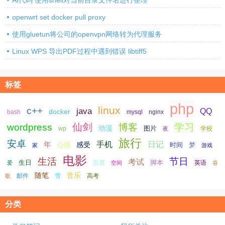
AI代码 使用shell对当前目录文件名进行整理
openwrt set docker pull proxy
使用gluetun将公司的openvpn网络转为代理服务
Linux WPS 导出PDF过程中遇到错误 libtiff5
标签
php
linux
c++
java
QQ
docker
nginx
bash
mysql
仙剑
学习
wordpress
博客
动漫
图片
学校
wp
夜
旅行
安卓
手机
日记
年
感受
心情
时间
梦
家
游戏
电影
生活
节日
考试
生日
脚本
爱
百度
空间
英语
谷
随笔
音乐
高考
歌
邮件
雪
分类