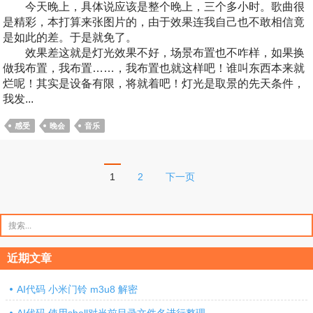
今天晚上，具体说应该是整个晚上，三个多小时。歌曲很
是精彩，本打算来张图片的，由于效果连我自己也不敢相信竟
是如此的差。于是就免了。
效果差这就是灯光效果不好，场景布置也不咋样，如果换
做我布置，我布置……，我布置也就这样吧！谁叫东西本来就
烂呢！其实是设备有限，将就着吧！灯光是取景的先天条件，
我发...
感受
晚会
音乐
文
1
2
下一页
章
分
搜
索：
页
近期文章
AI代码 小米门铃 m3u8 解密