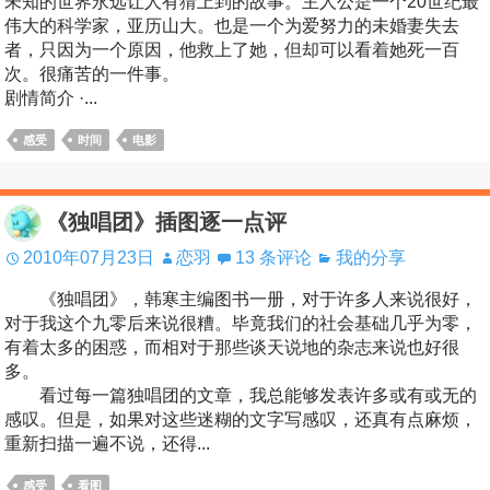
未知的世界永远让人有猜上到的故事。主人公是一个20世纪最
伟大的科学家，亚历山大。也是一个为爱努力的未婚妻失去
者，只因为一个原因，他救上了她，但却可以看着她死一百
次。很痛苦的一件事。
剧情简介 ·...
感受
时间
电影
《独唱团》插图逐一点评
2010年07月23日
恋羽
13 条评论
我的分享
《独唱团》，韩寒主编图书一册，对于许多人来说很好，
对于我这个九零后来说很糟。毕竟我们的社会基础几乎为零，
有着太多的困惑，而相对于那些谈天说地的杂志来说也好很
多。
看过每一篇独唱团的文章，我总能够发表许多或有或无的
感叹。但是，如果对这些迷糊的文字写感叹，还真有点麻烦，
重新扫描一遍不说，还得...
感受
看图