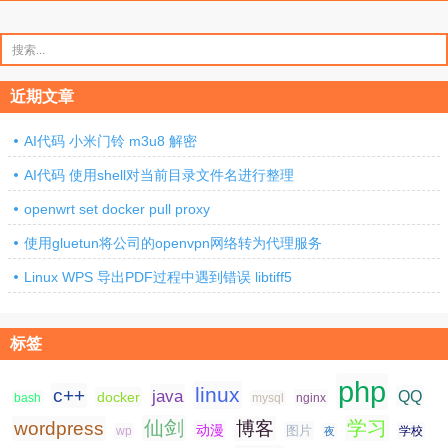
搜
索：
近期文章
AI代码 小米门铃 m3u8 解密
AI代码 使用shell对当前目录文件名进行整理
openwrt set docker pull proxy
使用gluetun将公司的openvpn网络转为代理服务
Linux WPS 导出PDF过程中遇到错误 libtiff5
标签
php
linux
c++
java
QQ
docker
nginx
bash
mysql
仙剑
学习
wordpress
博客
动漫
图片
学校
wp
夜