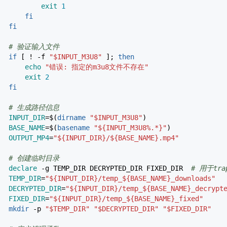
exit
1
fi
fi
# 验证输入文件
if
[
!
-f
"
$INPUT_M3U8
"
]
;
then
echo
"错误: 指定的m3u8文件不存在"
exit
2
fi
# 生成路径信息
INPUT_DIR
=$
(
dirname
"
$INPUT_M3U8
"
)
BASE_NAME
=$
(
basename
"
${INPUT_M3U8%.*}
"
)
OUTPUT_MP4
=
"
${INPUT_DIR}
/
${BASE_NAME}
.mp4"
# 创建临时目录
declare
-g
TEMP_DIR DECRYPTED_DIR FIXED_DIR
# 用于tr
TEMP_DIR
=
"
${INPUT_DIR}
/temp_
${BASE_NAME}
_downloads"
DECRYPTED_DIR
=
"
${INPUT_DIR}
/temp_
${BASE_NAME}
_decrypt
FIXED_DIR
=
"
${INPUT_DIR}
/temp_
${BASE_NAME}
_fixed"
mkdir
-p
"
$TEMP_DIR
"
"
$DECRYPTED_DIR
"
"
$FIXED_DIR
"