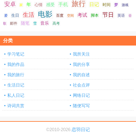
旅行
安卓
手机
日记
年
感受
心情
时间
梦
家
游戏
电影
生活
节日
考试
生日
脚本
爱
百度
空间
英语
谷
随笔
音乐
高考
歌
邮件
雪
分类
学习笔记
我所关注
我的作品
我的分享
我的旅行
我的自述
生活日记
社会点评
私人日记
网络日记
诗词共赏
随便写写
©2010-2026
恋羽日记