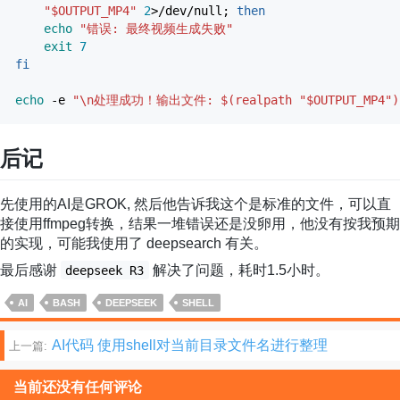
"
$OUTPUT_MP4
"
2
>/
dev
/
null;
then
echo
"错误: 最终视频生成失败"
exit
7
fi
echo
-e
"
\n
处理成功！输出文件:
$(realpath "$OUTPUT_MP4")
后记
先使用的AI是GROK, 然后他告诉我这个是标准的文件，可以直
接使用ffmpeg转换，结果一堆错误还是没卵用，他没有按我预期
的实现，可能我使用了 deepsearch 有关。
最后感谢
解决了问题，耗时1.5小时。
deepseek R3
AI
BASH
DEEPSEEK
SHELL
文
AI代码 使用shell对当前目录文件名进行整理
上一篇:
章
当前还没有任何评论