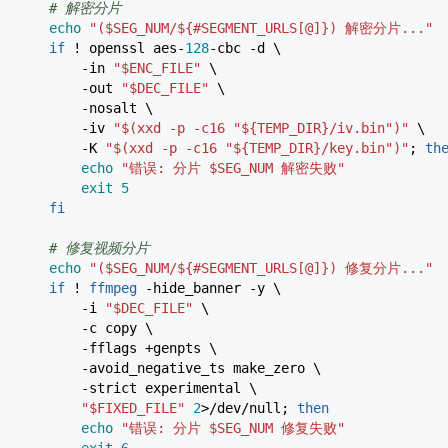
# 解密分片
echo
"(
$SEG_NUM
/
${#SEGMENT_URLS[@]}
) 解密分片..."
if
!
openssl aes-
128
-cbc
-d
\
-in
"
$ENC_FILE
"
\
-out
"
$DEC_FILE
"
\
-nosalt
\
-iv
"
$(xxd -p -c16 "${TEMP_DIR}/iv.bin")
"
\
-K
"
$(xxd -p -c16 "${TEMP_DIR}/key.bin")
"
;
th
echo
"错误: 分片
$SEG_NUM
解密失败"
exit
5
fi
# 修复视频分片
echo
"(
$SEG_NUM
/
${#SEGMENT_URLS[@]}
) 修复分片..."
if
!
ffmpeg
-hide_banner
-y
\
-i
"
$DEC_FILE
"
\
-c
copy \
-fflags
+genpts \
-avoid_negative_ts make_zero \
-strict
experimental \
"
$FIXED_FILE
"
2
>/
dev
/
null;
then
echo
"错误: 分片
$SEG_NUM
修复失败"