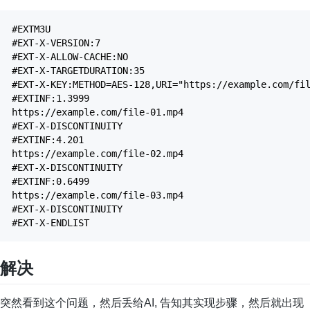
#EXTM3U
#EXT-X-VERSION:7
#EXT-X-ALLOW-CACHE:NO
#EXT-X-TARGETDURATION:35
#EXT-X-KEY:METHOD=AES-128,URI="https://example.com/fi
#EXTINF:1.3999
https://example.com/file-01.mp4
#EXT-X-DISCONTINUITY
#EXTINF:4.201
https://example.com/file-02.mp4
#EXT-X-DISCONTINUITY
#EXTINF:0.6499
https://example.com/file-03.mp4
#EXT-X-DISCONTINUITY
#EXT-X-ENDLIST
解决
突然看到这个问题，然后丢给AI, 告知其实现步骤，然后就出现