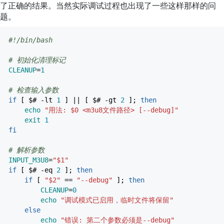
了正确的结果。当然实际调试过程也出现了一些这样那样的问
题。
#!/bin/bash
# 初始化清理标记
CLEANUP
=
1
# 检查输入参数
if
[
$#
-lt
1
]
||
[
$#
-gt
2
]
;
then
echo
"用法: $0 <m3u8文件路径> [--debug]"
exit
1
fi
# 解析参数
INPUT_M3U8
=
"$1"
if
[
$#
-eq
2
]
;
then
if
[
"$2"
==
"--debug"
]
;
then
CLEANUP
=
0
echo
"调试模式已启用，临时文件将保留"
else
echo
"错误: 第二个参数必须是--debug"