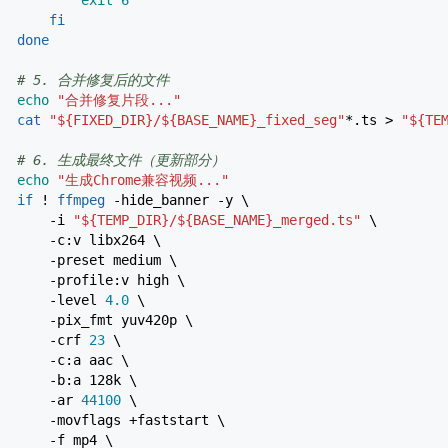
exit
6
fi
done
# 5. 合并修复后的文件
echo
"合并修复片段..."
cat
"
${FIXED_DIR}
/
${BASE_NAME}
_fixed_seg"
*
.ts
>
"
${TE
# 6. 生成最终文件（更新部分）
echo
"生成Chrome兼容视频..."
if
!
ffmpeg
-hide_banner
-y
\
-i
"
${TEMP_DIR}
/
${BASE_NAME}
_merged.ts"
\
-c:v libx264 \
-preset
medium \
-profile:v high \
-level
4.0
\
-pix_fmt yuv420p \
-crf
23
\
-c:a aac \
-b:a 128k \
-ar
44100
\
-movflags
+faststart \
-f
mp4 \