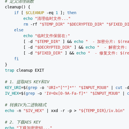
# 定义清理函数
cleanup
(
)
{
if
[
$CLEANUP
-eq
1
]
;
then
echo
"清理临时文件..."
rm
-rf
"
$TEMP_DIR
"
"
$DECRYPTED_DIR
"
"
$FIXED_D
else
echo
"临时文件保留在:"
[
-d
"
$TEMP_DIR
"
]
&&
echo
" - 加密分片:
$(re
[
-d
"
$DECRYPTED_DIR
"
]
&&
echo
" - 解密文件
[
-d
"
$FIXED_DIR
"
]
&&
echo
" - 修复文件:
$(r
fi
}
trap
cleanup EXIT
# 1. 提取AES KEY和IV
KEY_URI
=$
(
grep
-o
'URI="[^"]*"'
"
$INPUT_M3U8
"
|
cut
-
IV_HEX
=$
(
grep
-o
'IV=0x[0-9A-Fa-f]*'
"
$INPUT_M3U8
"
|
# 转换IV为二进制格式
echo
-n
"
$IV_HEX
"
|
xxd
-r
-p
>
"
${TEMP_DIR}
/iv.bin"
# 2. 下载AES KEY
echo
"下载加密密钥..."