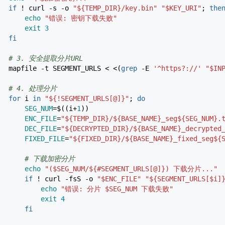
if
!
curl
-s
-o
"
${TEMP_DIR}
/key.bin"
"
$KEY_URI
"
;
the
echo
"错误: 密钥下载失败"
exit
3
fi
# 3. 安全提取分片URL
mapfile
-t
SEGMENT_URLS
<
<
(
grep
-E
'^https?://'
"
$IN
# 4. 处理分片
for
i
in
"
${!SEGMENT_URLS[@]}
"
;
do
SEG_NUM
=$
(
(
i+
1
)
)
ENC_FILE
=
"
${TEMP_DIR}
/
${BASE_NAME}
_seg
${SEG_NUM}
.
DEC_FILE
=
"
${DECRYPTED_DIR}
/
${BASE_NAME}
_decrypted
FIXED_FILE
=
"
${FIXED_DIR}
/
${BASE_NAME}
_fixed_seg
${
# 下载加密分片
echo
"(
$SEG_NUM
/
${#SEGMENT_URLS[@]}
) 下载分片..."
if
!
curl
-fsS
-o
"
$ENC_FILE
"
"
${SEGMENT_URLS[$i]
echo
"错误: 分片
$SEG_NUM
下载失败"
exit
4
fi