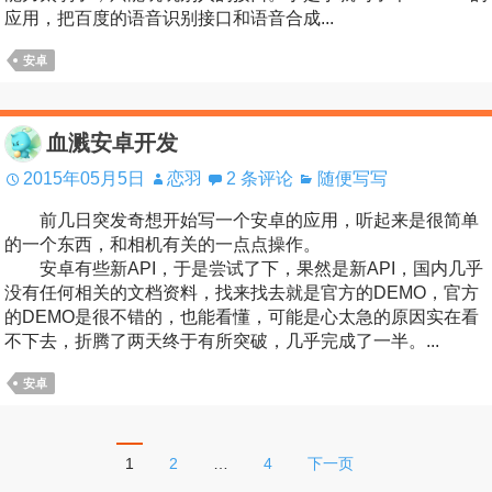
应用，把百度的语音识别接口和语音合成...
安卓
血溅安卓开发
2015年05月5日
恋羽
2 条评论
随便写写
前几日突发奇想开始写一个安卓的应用，听起来是很简单
的一个东西，和相机有关的一点点操作。
安卓有些新API，于是尝试了下，果然是新API，国内几乎
没有任何相关的文档资料，找来找去就是官方的DEMO，官方
的DEMO是很不错的，也能看懂，可能是心太急的原因实在看
不下去，折腾了两天终于有所突破，几乎完成了一半。...
安卓
文
1
2
…
4
下一页