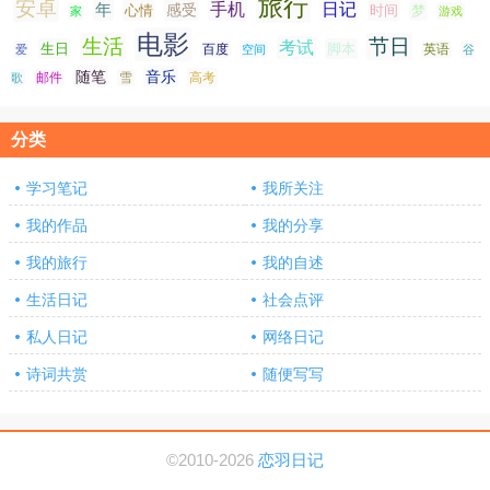
旅行
安卓
手机
日记
年
感受
心情
时间
梦
家
游戏
电影
生活
节日
考试
生日
脚本
爱
百度
空间
英语
谷
随笔
音乐
高考
歌
邮件
雪
分类
学习笔记
我所关注
我的作品
我的分享
我的旅行
我的自述
生活日记
社会点评
私人日记
网络日记
诗词共赏
随便写写
©2010-2026
恋羽日记