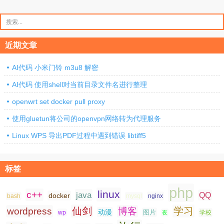
章
分
搜
索：
页
近期文章
AI代码 小米门铃 m3u8 解密
AI代码 使用shell对当前目录文件名进行整理
openwrt set docker pull proxy
使用gluetun将公司的openvpn网络转为代理服务
Linux WPS 导出PDF过程中遇到错误 libtiff5
标签
php
linux
c++
java
QQ
docker
nginx
bash
mysql
仙剑
学习
wordpress
博客
动漫
图片
学校
wp
夜