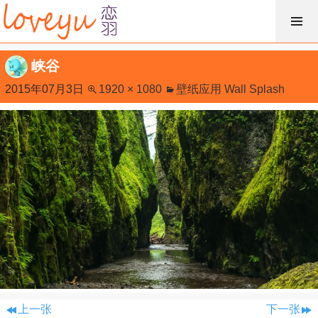
跳
过
内
峡谷
容
2015年07月3日
1920 × 1080
壁纸应用 Wall Splash
上一张
下一张