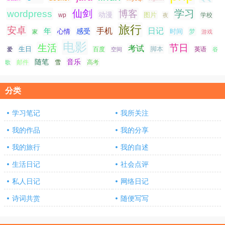
仙剑
学习
wordpress
博客
动漫
图片
学校
wp
夜
旅行
安卓
手机
日记
年
感受
心情
时间
梦
家
游戏
电影
生活
节日
考试
生日
脚本
爱
百度
空间
英语
谷
随笔
音乐
高考
歌
邮件
雪
分类
学习笔记
我所关注
我的作品
我的分享
我的旅行
我的自述
生活日记
社会点评
私人日记
网络日记
诗词共赏
随便写写