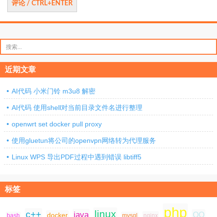
搜
索：
近期文章
AI代码 小米门铃 m3u8 解密
AI代码 使用shell对当前目录文件名进行整理
openwrt set docker pull proxy
使用gluetun将公司的openvpn网络转为代理服务
Linux WPS 导出PDF过程中遇到错误 libtiff5
标签
php
linux
c++
java
QQ
docker
nginx
bash
mysql