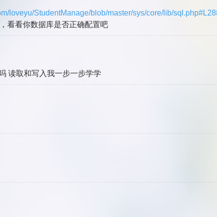
.com/loveyu/StudentManage/blob/master/sys/core/lib/sql.php#L28
，看看你数据库是否正确配置吧
构吗 读取和写入我一步一步学学