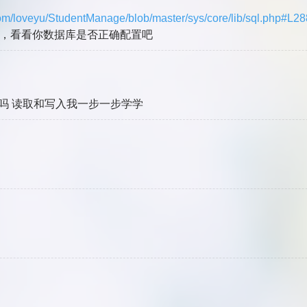
.com/loveyu/StudentManage/blob/master/sys/core/lib/sql.php#L28
，看看你数据库是否正确配置吧
构吗 读取和写入我一步一步学学