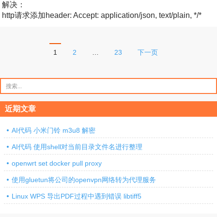
解决：
http请求添加header: Accept: application/json, text/plain, */*
文
1
2
…
23
下一页
章
分
搜
索：
页
近期文章
AI代码 小米门铃 m3u8 解密
AI代码 使用shell对当前目录文件名进行整理
openwrt set docker pull proxy
使用gluetun将公司的openvpn网络转为代理服务
Linux WPS 导出PDF过程中遇到错误 libtiff5