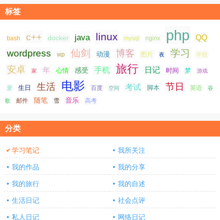
标签
php
linux
c++
java
QQ
docker
nginx
bash
mysql
仙剑
学习
wordpress
博客
动漫
图片
学校
wp
夜
旅行
安卓
手机
日记
年
感受
心情
时间
梦
家
游戏
电影
生活
节日
考试
生日
脚本
爱
百度
空间
英语
谷
随笔
音乐
高考
歌
邮件
雪
分类
学习笔记
我所关注
我的作品
我的分享
我的旅行
我的自述
生活日记
社会点评
私人日记
网络日记