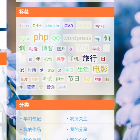
标签
linux
c++
java
docker
bash
mysql
php
仙
wordpress
QQ
nginx
wp
剑
学习
博客
安
动漫
图片
学校
夜
旅行
卓
手机
日
年
感受
心情
家
电影
生活
记
时间
梦
生日
游戏
爱
节日
考试
脚本
百度
空间
英语
谷歌
邮
随笔
音乐
高考
件
雪
分类
学习笔记
我所关注
我的作品
我的分享