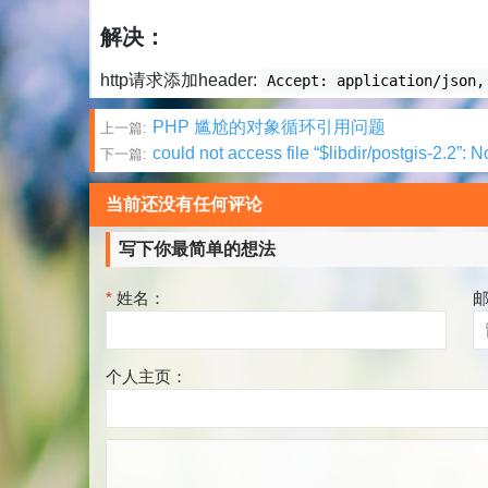
解决：
http请求添加header:
Accept: application/json,
文
PHP 尴尬的对象循环引用问题
上一篇:
could not access file “$libdir/postgis-2.2”: N
下一篇:
章
分
当前还没有任何评论
页
写下你最简单的想法
*
姓名：
个人主页：
评
论