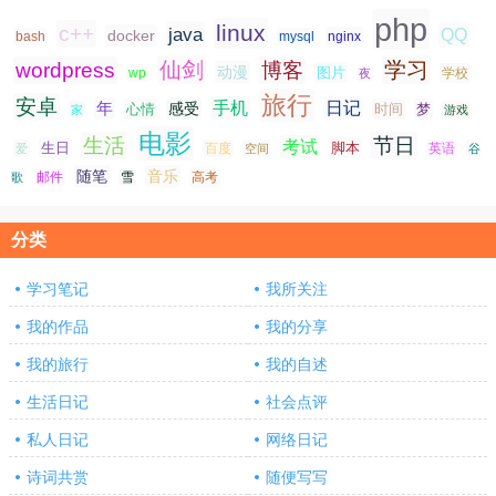
php
linux
c++
java
QQ
docker
nginx
bash
mysql
仙剑
学习
wordpress
博客
动漫
图片
学校
wp
夜
旅行
安卓
手机
日记
年
感受
心情
时间
梦
家
游戏
电影
生活
节日
考试
生日
脚本
爱
百度
空间
英语
谷
随笔
音乐
高考
歌
邮件
雪
分类
学习笔记
我所关注
我的作品
我的分享
我的旅行
我的自述
生活日记
社会点评
私人日记
网络日记
诗词共赏
随便写写