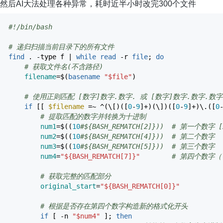
然后AI大法处理各种异常，耗时近半小时改完300个文件
#!/bin/bash
# 递归扫描当前目录下的所有文件
find
.
-type
f
|
while
read
-r
file
;
do
# 获取文件名(不含路径)
filename
=$
(
basename
"
$file
"
)
# 使用正则匹配 [数字]数字.数字. 或 [数字]数字.数字.数字
if
[
[
$filename
=~ ^
(
\
[
)
(
[
0
-
9
]
+
)
(
\
]
)
(
[
0
-
9
]
+
)
\.
(
[
0
# 提取匹配的数字并转换为十进制
num1
=$
(
(
10
#${BASH_REMATCH[2]})) # 第一个数字 [
num2
=$
(
(
10
#${BASH_REMATCH[4]})) # 第二个数字
num3
=$
(
(
10
#${BASH_REMATCH[5]})) # 第三个数字
num4
=
"
${BASH_REMATCH[7]}
"
# 第四个数字
# 获取完整的匹配部分
original_start
=
"
${BASH_REMATCH[0]}
"
# 根据是否存在第四个数字构造新的格式化开头
if
[
-n
"
$num4
"
]
;
then