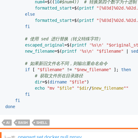
num4
=$
(
(
10
#$num4)) # 转换第四个数字为十进制
formatted_start
=$
(
printf
"[%03d]%02d.%02d
else
formatted_start
=$
(
printf
"[%03d]%02d.%02d
fi
# 使用 sed 进行替换（转义特殊字符）
escaped_original
=$
(
printf
'%s\n'
"
$original_s
new_filename
=$
(
printf
'%s\n'
"
$filename
"
|
se
# 如果新旧文件名不同，则输出重命名命令
if
[
"
$filename
"
!
=
"
$new_filename
"
]
;
then
# 获取文件所在目录路径
dir
=$
(
dirname
"
$file
"
)
echo
"mv "
$file
" "
$dir
/
$new_filename
""
fi
fi
done
AI
BASH
SHELL
openwrt set docker pull proxy
上一篇: