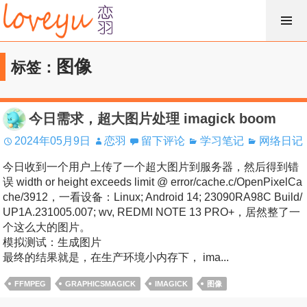
跳
过
内
图像
标签：
容
今日需求，超大图片处理 imagick boom
2024年05月9日
恋羽
留下评论
学习笔记
网络日记
今日收到一个用户上传了一个超大图片到服务器，然后得到错
误 width or height exceeds limit @ error/cache.c/OpenPixelCa
che/3912，一看设备：Linux; Android 14; 23090RA98C Build/
UP1A.231005.007; wv, REDMI NOTE 13 PRO+，居然整了一
个这么大的图片。
模拟测试：生成图片
最终的结果就是，在生产环境小内存下， ima...
FFMPEG
GRAPHICSMAGICK
IMAGICK
图像