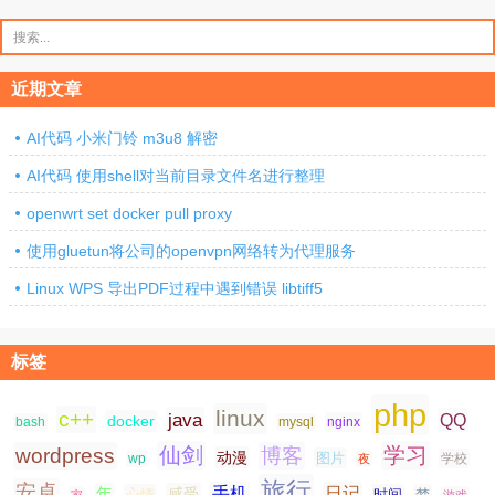
搜
索：
近期文章
AI代码 小米门铃 m3u8 解密
AI代码 使用shell对当前目录文件名进行整理
openwrt set docker pull proxy
使用gluetun将公司的openvpn网络转为代理服务
Linux WPS 导出PDF过程中遇到错误 libtiff5
标签
php
linux
c++
java
QQ
docker
nginx
bash
mysql
仙剑
学习
wordpress
博客
动漫
图片
学校
wp
夜
旅行
安卓
手机
日记
年
感受
心情
时间
梦
家
游戏