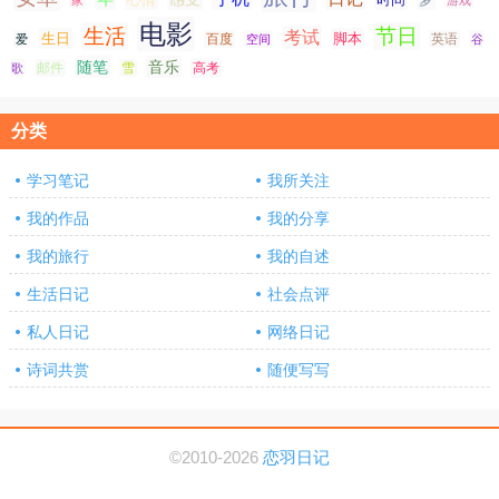
电影
生活
节日
考试
生日
脚本
爱
百度
空间
英语
谷
随笔
音乐
高考
歌
邮件
雪
分类
学习笔记
我所关注
我的作品
我的分享
我的旅行
我的自述
生活日记
社会点评
私人日记
网络日记
诗词共赏
随便写写
©2010-2026
恋羽日记