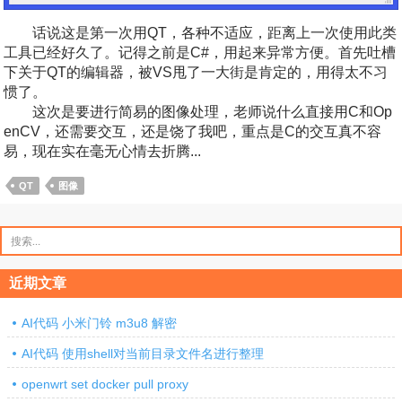
话说这是第一次用QT，各种不适应，距离上一次使用此类
工具已经好久了。记得之前是C#，用起来异常方便。首先吐槽
下关于QT的编辑器，被VS甩了一大街是肯定的，用得太不习
惯了。
这次是要进行简易的图像处理，老师说什么直接用C和Op
enCV，还需要交互，还是饶了我吧，重点是C的交互真不容
易，现在实在毫无心情去折腾...
QT
图像
搜
索：
近期文章
AI代码 小米门铃 m3u8 解密
AI代码 使用shell对当前目录文件名进行整理
openwrt set docker pull proxy