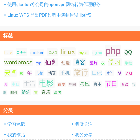
使用gluetun将公司的openvpn网络转为代理服务
Linux WPS 导出PDF过程中遇到错误 libtiff5
标签
php
linux
c++
java
QQ
docker
nginx
bash
mysql
仙剑
学习
wordpress
博客
动漫
图片
学校
wp
夜
旅行
安卓
手机
日记
年
感受
心情
时间
梦
家
游戏
电影
生活
节日
考试
生日
脚本
爱
百度
空间
英语
谷
随笔
音乐
高考
歌
邮件
雪
分类
学习笔记
我所关注
我的作品
我的分享