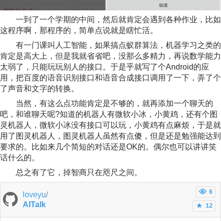
一到了一个学期的中间，然后就肯定会遇到各种作业，比如
这程序啊，那程序的，简单点说就是瞎忙活。
有一门课叫人工智能，如果搞点蚁群算法，机器学习之类的
肯定是高大上，但是我就省省吧，没那么多精力，再说数学能力
太弱了，只能玩玩别人的接口。于是乎就写了个Android的应
用，把百度的语音识别接口和语音合成接口调用了一下，弄了个
了声音和文字的转换。
当然，有这么点功能肯定是不够的，就再添加一个聊天的
吧，和谁聊天呢?知道的机器人有微软小冰，小黄鸡，还有个图
灵机器人，微软小冰没有接口可以玩，小黄鸡有点麻烦，于是就
用了图灵机器人，图灵机器人虽然有点傻，但是还是勉强能达到
要求的。比如来几个简短的对话还是OK的。偶尔也可以讲讲笑
话什么的。
总之有了它，掉智商只在咫尺之间。
6
loveyu
/
AITalk
12