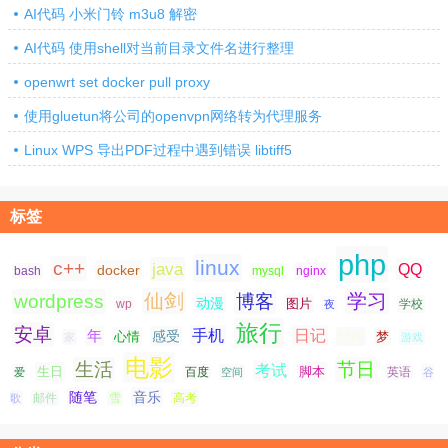
AI代码 小米门铃 m3u8 解密
AI代码 使用shell对当前目录文件名进行整理
openwrt set docker pull proxy
使用gluetun将公司的openvpn网络转为代理服务
Linux WPS 导出PDF过程中遇到错误 libtiff5
标签
php
linux
c++
java
QQ
docker
nginx
bash
mysql
仙剑
学习
wordpress
博客
动漫
图片
学校
wp
夜
旅行
安卓
手机
日记
年
感受
心情
时间
梦
家
游戏
电影
生活
节日
考试
生日
脚本
爱
百度
空间
英语
谷
随笔
音乐
高考
歌
邮件
雪