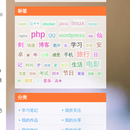
标签
linux
c++
java
docker
bash
mysql
php
仙
wordpress
QQ
nginx
wp
，
剑
学习
博客
安
动漫
图片
学校
夜
旅行
卓
手机
日
年
感受
心情
家
电影
生活
记
时间
梦
生日
游戏
爱
O
节日
考试
脚本
百度
空间
英语
谷歌
邮
网
随笔
音乐
高考
件
雪
分类
必
学习笔记
我所关注
我的作品
我的分享
。