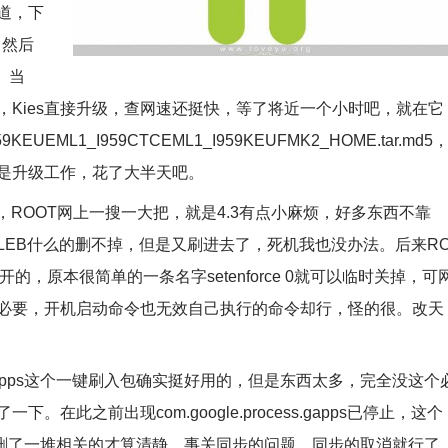
道，下
。然后
。当
Kies直接升级，查网速还挺快，等了将近一个小时吧，就在它
L1_I959CTCEML1_I959KEUFMK2_HOME.tar.md5
是升级工作，花了大半天吧。
，ROOT网上一搜一大把，就是4.3有点小麻烦，好多东西不靠
LEB什么的删不掉，但是又刷进去了，死机我也没办法。后来R
开的，原本很简单的一条名字setenforce 0就可以临时关掉，可
必要，开机启动命令也无效自己执行的命令却行，怪的很。改天
com/gapps这个一键刷入包确实挺好用的，但是东西太多，完全没这个
此之前出现com.google.process.gapps已停止，这个
删了一堆相关的才算清静，事关同步的问题，同步的取消就行了