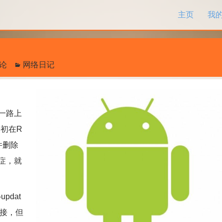
跳过内容
主页
我
评论
网络日记
一路上
初在R
件删除
症，就
pdat
链接，但