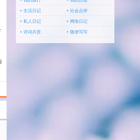
我的旅行
我的自述
生活日记
社会点评
私人日记
网络日记
下
诗词共赏
随便写写
与