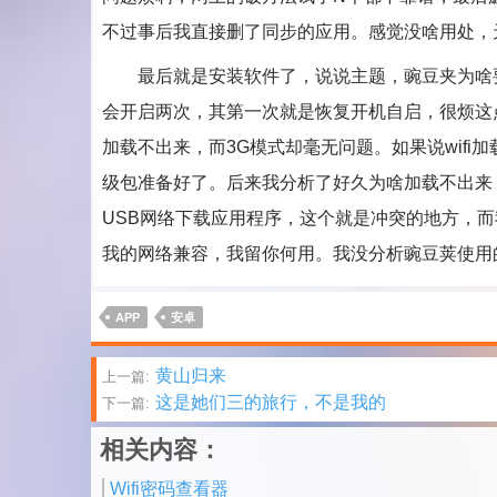
不过事后我直接删了同步的应用。感觉没啥用处，
最后就是安装软件了，说说主题，豌豆夹为啥要
会开启两次，其第一次就是恢复开机自启，很烦这点
加载不出来，而3G模式却毫无问题。如果说wif
级包准备好了。后来我分析了好久为啥加载不出来
USB网络下载应用程序，这个就是冲突的地方，而
我的网络兼容，我留你何用。我没分析豌豆荚使用
APP
安卓
文
黄山归来
上一篇:
这是她们三的旅行，不是我的
下一篇:
章
相关内容：
分
Wifi密码查看器