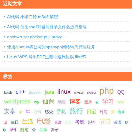
近期文章
AI代码 小米门铃 m3u8 解密
AI代码 使用shell对当前目录文件名进行整理
openwrt set docker pull proxy
使用gluetun将公司的openvpn网络转为代理服务
Linux WPS 导出PDF过程中遇到错误 libtiff5
标签
php
linux
c++
java
QQ
docker
nginx
bash
mysql
仙剑
学习
wordpress
博客
动漫
图片
学校
wp
夜
旅行
安卓
手机
日记
年
感受
心情
时间
梦
家
游戏
电影
生活
节日
考试
生日
脚本
爱
百度
空间
英语
谷
随笔
音乐
高考
歌
邮件
雪