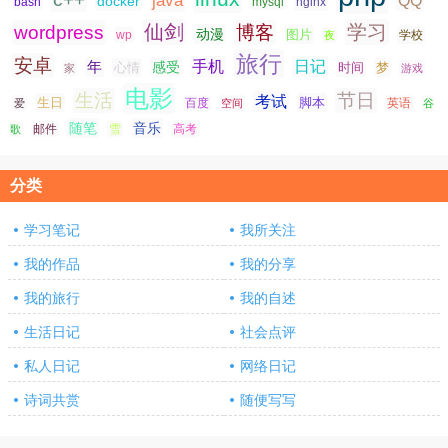
java
QQ
docker
nginx
bash
mysql
仙剑
学习
wordpress
博客
动漫
图片
学校
wp
夜
旅行
安卓
手机
日记
年
感受
心情
时间
梦
家
游戏
电影
生活
节日
考试
生日
脚本
爱
百度
空间
英语
谷
随笔
音乐
高考
歌
邮件
雪
分类
学习笔记
我所关注
我的作品
我的分享
我的旅行
我的自述
生活日记
社会点评
私人日记
网络日记
诗词共赏
随便写写