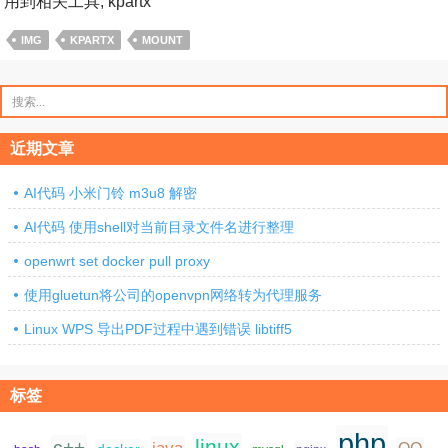
用到相关工具, kpartx
IMG
KPARTX
MOUNT
搜
索：
近期文章
AI代码 小米门铃 m3u8 解密
AI代码 使用shell对当前目录文件名进行整理
openwrt set docker pull proxy
使用gluetun将公司的openvpn网络转为代理服务
Linux WPS 导出PDF过程中遇到错误 libtiff5
标签
php
linux
c++