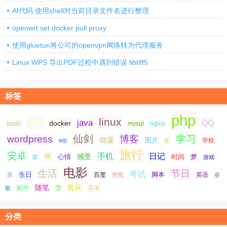
AI代码 使用shell对当前目录文件名进行整理
openwrt set docker pull proxy
使用gluetun将公司的openvpn网络转为代理服务
Linux WPS 导出PDF过程中遇到错误 libtiff5
标签
php
linux
c++
java
QQ
docker
nginx
bash
mysql
仙剑
学习
wordpress
博客
动漫
图片
学校
wp
夜
旅行
安卓
手机
日记
年
感受
心情
时间
梦
家
游戏
电影
生活
节日
考试
生日
脚本
爱
百度
空间
英语
谷
随笔
音乐
高考
歌
邮件
雪
分类