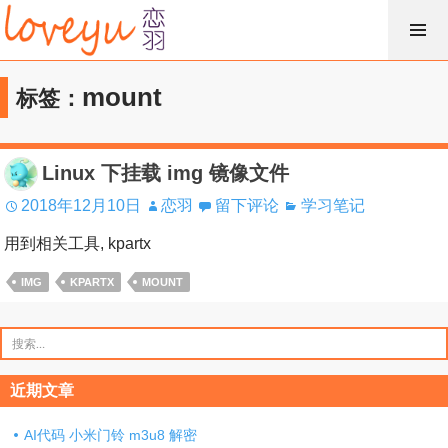
跳
过
内
mount
标签：
容
Linux 下挂载 img 镜像文件
2018年12月10日
恋羽
留下评论
学习笔记
用到相关工具, kpartx
IMG
KPARTX
MOUNT
搜
索：
近期文章
AI代码 小米门铃 m3u8 解密