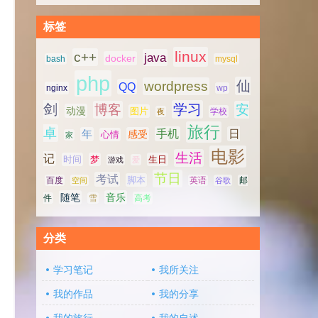
标签
linux
c++
java
docker
bash
mysql
php
仙
wordpress
QQ
nginx
wp
剑
学习
博客
安
动漫
图片
学校
夜
旅行
卓
手机
日
年
感受
心情
家
电影
生活
记
时间
梦
生日
游戏
爱
节日
考试
脚本
百度
空间
英语
谷歌
邮
随笔
音乐
高考
件
雪
分类
学习笔记
我所关注
我的作品
我的分享