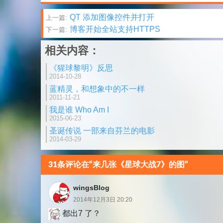
文
QT 添加图像控件并打开
上一篇:
博客开始全站支持HTTPS
下一篇:
章
相关内容：
分
《猩球黎明》反思
页
2014-10-28
蓝精灵，和想象中的不一样
2011-11-21
我是谁 Who Am I
2015-06-23
圣诞传说 一部来自芬兰的电影
2014-03-29
31条评论在“来几张《星球大战7》的图”
wingsBlog
2014年12月3日 20:20
都出7 了？