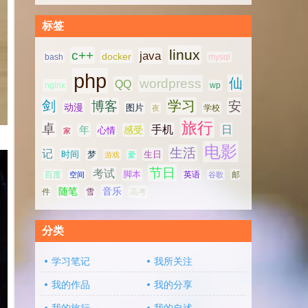
标签
linux
c++
java
docker
bash
mysql
php
仙
wordpress
QQ
nginx
wp
剑
学习
博客
安
动漫
图片
学校
夜
旅行
卓
手机
日
年
感受
心情
家
电影
生活
记
时间
梦
生日
游戏
爱
节日
考试
脚本
百度
空间
英语
谷歌
邮
随笔
音乐
高考
件
雪
分类
学习笔记
我所关注
我的作品
我的分享