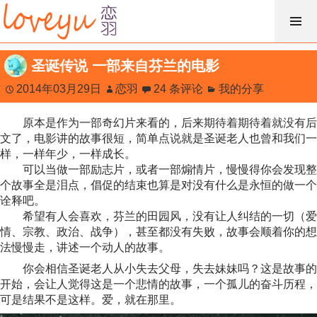
跳
过
内
圣诞传说 一部来自芬兰的电影
容
2014年03月29日
恋羽
24 条评论
我的分享
原本是作为一部奇幻片来看的，后来期待着期待着就没有后
文了，电影讲的故事很短，简单点说就是圣诞老人也曾和我们一
样，一样年少，一样成长。
可以当做一部励志片，或者一部煽情片，慢慢得你会发现整
个故事全是泪点，倡促的结束也算是对没有什么是永恒的做一个
诠释吧。
希望有人会喜欢，芬兰的田园风，没有让人纠结的一切（爱
情、宗教、政治、战争），甚至都没有失败，故事会顺着你的想
法慢慢走，讲述一个动人的故事。
你会相信圣诞老人从小失去父母，失去妹妹吗？这是故事的
开始，会让人觉得这是一个悲情的故事，一个孤儿的奋斗历程，
可是结果不是这样。爱，就在那里。