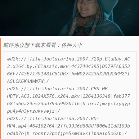
或许你会想下载来看看：各种大小
ed2k://|file|Joulutarina.2007.720p.BluRay.AC
3.x264.by.CClassic.mkv|4437404395|D579FA6353
66F7743B71391481C6CDB7|h=WD2V423HX2NLM3RM2PI
ASLCK6K4AWW7W|/

ed2k://|file|Joulutarina.2007.CHS.HR-
HDTV.AC3.1024X576.x264.mkv|1264136348|fab377
68fd66a29e523ad393a992b116|h=o3a7jmzycfxygyp
pu4y4n3yrzukvvejz|/

ed2k://|file|Joulutarina.2007.BD-
MP4.mp4|464102764|2ffc3336d608df800e11d8103b
edab7e|h=rbentv3pmfjpm5xm4avxilpnaio5e6sb|/