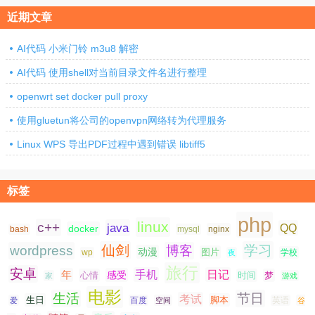
近期文章
AI代码 小米门铃 m3u8 解密
AI代码 使用shell对当前目录文件名进行整理
openwrt set docker pull proxy
使用gluetun将公司的openvpn网络转为代理服务
Linux WPS 导出PDF过程中遇到错误 libtiff5
标签
php
linux
c++
java
QQ
docker
nginx
bash
mysql
仙剑
学习
wordpress
博客
动漫
图片
学校
wp
夜
旅行
安卓
手机
日记
年
感受
心情
时间
梦
家
游戏
电影
生活
节日
考试
生日
脚本
爱
百度
空间
英语
谷