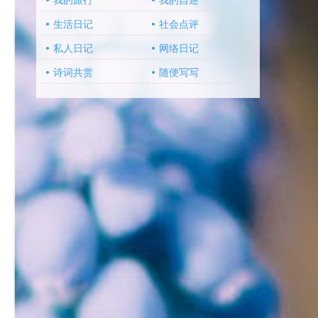
我的旅行
我的自述
生活日记
社会点评
私人日记
网络日记
诗词共赏
随便写写