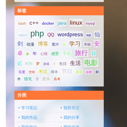
标签
linux
c++
java
docker
bash
mysql
php
仙
wordpress
QQ
nginx
wp
剑
学习
博客
安
动漫
图片
学校
夜
旅行
卓
手机
日
年
感受
心情
家
电影
生活
记
时间
梦
生日
游戏
爱
节日
考试
脚本
百度
空间
英语
谷歌
邮
随笔
音乐
高考
件
雪
分类
学习笔记
我所关注
我的作品
我的分享