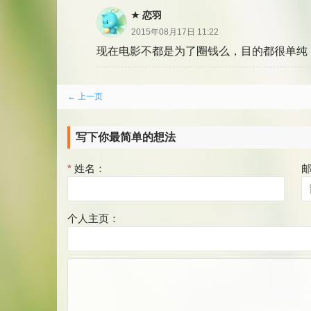
恋羽
2015年08月17日 11:22
现在电影不都是为了圈钱么，目的都很单纯
评
← 上一页
论
写下你最简单的想法
分
页
*
姓名：
个人主页：
评
论