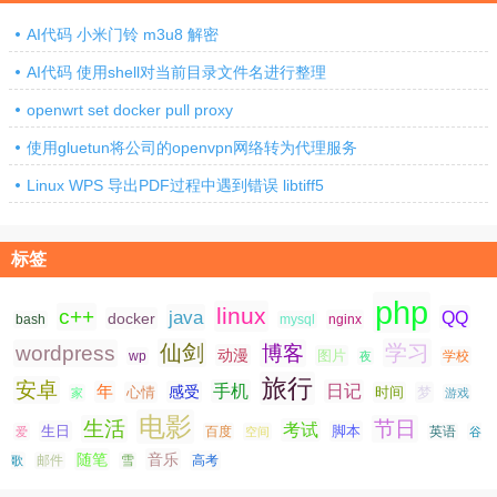
AI代码 小米门铃 m3u8 解密
AI代码 使用shell对当前目录文件名进行整理
openwrt set docker pull proxy
使用gluetun将公司的openvpn网络转为代理服务
Linux WPS 导出PDF过程中遇到错误 libtiff5
标签
php
linux
c++
java
QQ
docker
nginx
bash
mysql
仙剑
学习
wordpress
博客
动漫
图片
学校
wp
夜
旅行
安卓
手机
日记
年
感受
心情
时间
梦
家
游戏
电影
生活
节日
考试
生日
脚本
爱
百度
空间
英语
谷
随笔
音乐
高考
歌
邮件
雪