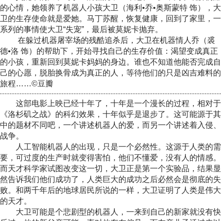
的心情，她领养了机器人小孩大卫（海利•乔•奥斯蒙特 饰），大
卫的生存使命就是爱她。马丁苏醒，恢复健康，回到了家里，一
系列的事情使大卫“失宠”，最后被莫妮卡抛弃。
在躲过机器屠宰场的残酷追杀后，大卫在机器情人乔（裘
德•洛 饰）的帮助下，开始寻找自己的生存价值：渴望变成真正
的小孩，重新回到莫妮卡妈妈的身边。谁也不知道他能否完成自
己的心愿，脱胎换骨成为真正的人，等待他们的只是凶吉难料的
旅程……©豆瓣
这部电影上映已经十年了，十年是一个漫长的过程，相对于
《洛杉矶之战》的科幻效果，十年似乎是退步了。这可能源于其
中的题材不同吧，一个讲述机器人的爱，而另一个讲述着入侵、
战争。
人工智能机器人的出现，只是一个必然性。这源于人类的需
要，可过度的生产时就变得害怕，他们不懂爱，没有人的情感。
而天才科学家试图改变这一切，大卫正是第一个实验品，结果显
然告诉我们他们成功了，人类巨大的成功之后必然会是彻底的失
败。和两千年后的地球居民所说的一样，大卫证明了人类是伟大
的天才。
大卫可能是个悲剧型的机器人，一来到自己的新家就没有快