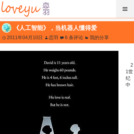
跳
过
内
《人工智能》，当机器人懂得爱
容
2011年04月10日
恋羽
6 条评论
我的分享
2
1世
纪
中