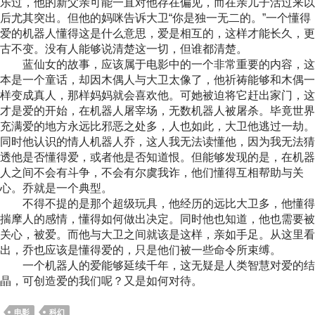
乐过，他的新父亲可能一直对他存在偏见，而在亲儿子活过来以
后尤其突出。但他的妈咪告诉大卫“你是独一无二的。”一个懂得
爱的机器人懂得这是什么意思，爱是相互的，这样才能长久，更
古不变。没有人能够说清楚这一切，但谁都清楚。
蓝仙女的故事，应该属于电影中的一个非常重要的内容，这
本是一个童话，却因木偶人与大卫太像了，他祈祷能够和木偶一
样变成真人，那样妈妈就会喜欢他。可她被迫将它赶出家门，这
才是爱的开始，在机器人屠宰场，无数机器人被屠杀。毕竟世界
充满爱的地方永远比邪恶之处多，人也如此，大卫他逃过一劫。
同时他认识的情人机器人乔，这人我无法读懂他，因为我无法猜
透他是否懂得爱，或者他是否知道恨。但能够发现的是，在机器
人之间不会有斗争，不会有尔虞我诈，他们懂得互相帮助与关
心。乔就是一个典型。
不得不提的是那个超级玩具，他经历的远比大卫多，他懂得
揣摩人的感情，懂得如何做出决定。同时他也知道，他也需要被
关心，被爱。而他与大卫之间就该是这样，亲如手足。从这里看
出，乔也应该是懂得爱的，只是他们被一些命令所束缚。
一个机器人的爱能够延续千年，这无疑是人类智慧对爱的结
晶，可创造爱的我们呢？又是如何对待。
电影
科幻