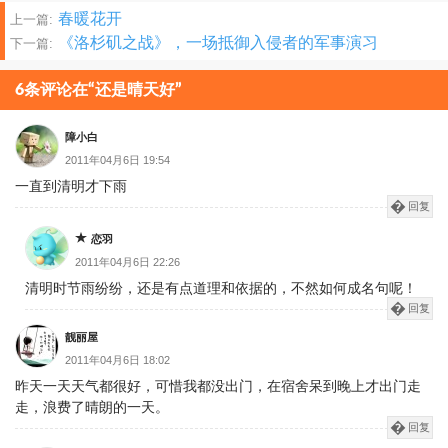
文
春暖花开
上一篇:
《洛杉矶之战》，一场抵御入侵者的军事演习
下一篇:
章
分
6条评论在“还是晴天好”
页
障小白
2011年04月6日 19:54
一直到清明才下雨
回复
恋羽
2011年04月6日 22:26
清明时节雨纷纷，还是有点道理和依据的，不然如何成名句呢！
回复
靓丽屋
2011年04月6日 18:02
昨天一天天气都很好，可惜我都没出门，在宿舍呆到晚上才出门走
走，浪费了晴朗的一天。
回复