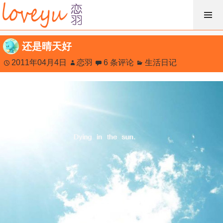
跳
过
内
还是晴天好
容
2011年04月4日
恋羽
6 条评论
生活日记