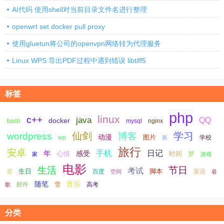
AI代码 使用shell对当前目录文件名进行整理
openwrt set docker pull proxy
使用gluetun将公司的openvpn网络转为代理服务
Linux WPS 导出PDF过程中遇到错误 libtiff5
标签
php
linux
c++
java
QQ
docker
nginx
bash
mysql
仙剑
学习
wordpress
博客
动漫
图片
学校
wp
夜
旅行
安卓
手机
日记
年
感受
心情
时间
梦
家
游戏
电影
生活
节日
考试
生日
脚本
爱
百度
空间
英语
谷
随笔
音乐
高考
歌
邮件
雪
分类