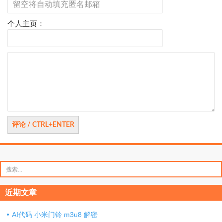
个人主页：
评
论
搜
索：
近期文章
AI代码 小米门铃 m3u8 解密