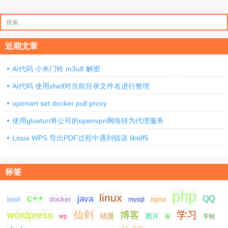
搜
索：
近期文章
AI代码 小米门铃 m3u8 解密
AI代码 使用shell对当前目录文件名进行整理
openwrt set docker pull proxy
使用gluetun将公司的openvpn网络转为代理服务
Linux WPS 导出PDF过程中遇到错误 libtiff5
标签
php
linux
c++
java
QQ
docker
nginx
bash
mysql
仙剑
学习
wordpress
博客
动漫
图片
学校
wp
夜