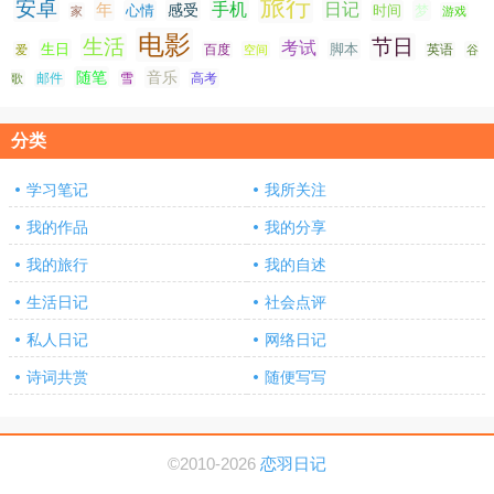
旅行
安卓
手机
日记
年
感受
心情
时间
梦
家
游戏
电影
生活
节日
考试
生日
脚本
爱
百度
空间
英语
谷
随笔
音乐
高考
歌
邮件
雪
分类
学习笔记
我所关注
我的作品
我的分享
我的旅行
我的自述
生活日记
社会点评
私人日记
网络日记
诗词共赏
随便写写
©2010-2026
恋羽日记