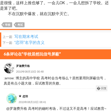
是很慢，这样上推也够了。一会儿OK，一会儿想拆了学校。还
是算了吧。
不在沉默中爆发，就在沉默中灭亡。
学校
考试
文
写在期末考试
上一篇:
“恋羽”名字的含义
下一篇:
章
分
6条评论在“学校居然玩信号屏蔽”
页
罗迦费升格
2010年08月10日 00:48
:arrow: 博主的高中学校 高考时会当考场么？居然要用到屏蔽信号，
真是有点小题大做，应试教育的失败。
回复
恋羽
2010年08月10日 08:41
@罗迦费升格 高考时的确时考场，不过这又不是高考！应试教育~