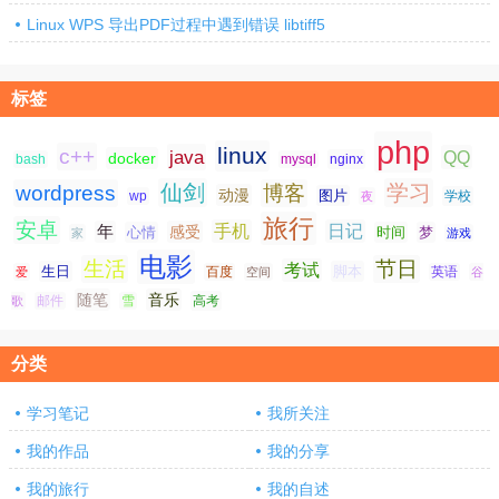
Linux WPS 导出PDF过程中遇到错误 libtiff5
标签
php
linux
c++
java
QQ
docker
nginx
bash
mysql
仙剑
学习
wordpress
博客
动漫
图片
学校
wp
夜
旅行
安卓
手机
日记
年
感受
心情
时间
梦
家
游戏
电影
生活
节日
考试
生日
脚本
爱
百度
空间
英语
谷
随笔
音乐
高考
歌
邮件
雪
分类
学习笔记
我所关注
我的作品
我的分享
我的旅行
我的自述