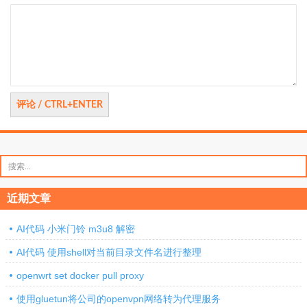
评
论
搜
索：
近期文章
AI代码 小米门铃 m3u8 解密
AI代码 使用shell对当前目录文件名进行整理
openwrt set docker pull proxy
使用gluetun将公司的openvpn网络转为代理服务