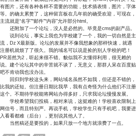
有图片，还有各种各样不需要的功能，技术插表情，图片，字体
等。的确太累赘了，这种留言板在几年前的确受欢迎，可现在，
主流就是“名字”“邮件”“内容”允许部分html。
还附加了一个论坛，没人是必然的。毕竟是cms的副产品。
说到论坛，事实上我也为学校建了一个，我的一切自然是主
流，Dz X最新版。论坛的发展并不像我想象的那样快速，就遇
注册机就烦了了很久。我的域名可以说是捡的别人学校的吧！
PR居然为2，听起来很不错。貌似我不太懂得利用，很无赖的
说。建个论坛其中的辛苦就不谈了，无意义，那群人呆在百度贴
吧不肯动我也没办法。
回归到学校这头来，网站域名虽然不如我，但还是不错的，
比我的还短。但注册日期比我早，我有点奇怪为什么他们不注册
这个。不期待学校能将网站办得多好，只求我论坛慢慢发展。
学校希望我们投稿，相对来说，这挺难的！学校喜欢限制上
网信号，而且特别严。再说手机，学校学生只有手机吧，我要进
入看看都难（后台），更别说其他人了。
当然稿还是要投的，如果只放一个地方就浪费了一点。