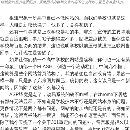
继续仙剑五的场景图的，虽然图片内容和文章内容不怎么相称，还是有点意味的。
很难想象一所高中自己不做网站的。而我们学校也就是这
样，大概是新校长换了，钱多了，舍得花钱了。
还有一件事就是上次学校暴动的事。哪次，宣传的主要阵地
就是百度贴吧，事后帖子删得差不多，贴吧差点被关，当然这是
学校与百度协商的结果。这也说明学校以前压根就没把互联网当
回事，估计现在是警醒了。
如果让你们猜一个高中学校的网站是啥样，你们也一定有第
一印象。顶部一个FLASH，侧边一个滚动栏目，中间几个框，
这就算是整个网站首页结构了。我的猜想也自然没有错，果然一
模一样，只是多了几张图片而已。确切的说，这应该只是一个新
闻站，因为除了这些什么都没有。
ASP毕竟是老了，动易系统的确不咋样，在chrome下居然
有部分无法显示，不知道是学校技术不行还是网站本身的问题。
更多情况下是两个都有问题。网站的附加功能还是有的，例如留
言板，这留言板纯粹一摆设，我想不会有谁愿意去那上面留言，
除了我今天提了一个关于301重定向的问题外。留言板是很久以
前的古董界面，貌似想得挺周到，有标题，有html代码转换，还