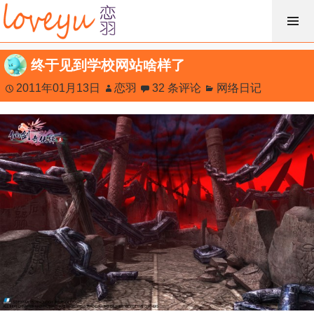
跳
过
内
终于见到学校网站啥样了
容
2011年01月13日
恋羽
32 条评论
网络日记