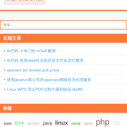
搜
索：
近期文章
AI代码 小米门铃 m3u8 解密
AI代码 使用shell对当前目录文件名进行整理
openwrt set docker pull proxy
使用gluetun将公司的openvpn网络转为代理服务
Linux WPS 导出PDF过程中遇到错误 libtiff5
标签
php
linux
c++
java
QQ
docker
nginx
bash
mysql