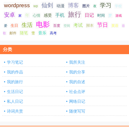
仙剑
学习
wordpress
博客
动漫
图片
学校
wp
夜
旅行
安卓
手机
日记
年
感受
心情
时间
梦
家
游戏
电影
生活
节日
考试
生日
脚本
爱
百度
空间
英语
谷
随笔
音乐
高考
歌
邮件
雪
分类
学习笔记
我所关注
我的作品
我的分享
我的旅行
我的自述
生活日记
社会点评
私人日记
网络日记
诗词共赏
随便写写