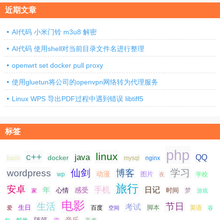
近期文章
AI代码 小米门铃 m3u8 解密
AI代码 使用shell对当前目录文件名进行整理
openwrt set docker pull proxy
使用gluetun将公司的openvpn网络转为代理服务
Linux WPS 导出PDF过程中遇到错误 libtiff5
标签
php
linux
c++
java
QQ
docker
nginx
bash
mysql
仙剑
学习
wordpress
博客
动漫
图片
学校
wp
夜
旅行
安卓
手机
日记
年
感受
心情
时间
梦
家
游戏
电影
生活
节日
考试
生日
脚本
爱
百度
空间
英语
谷
随笔
音乐