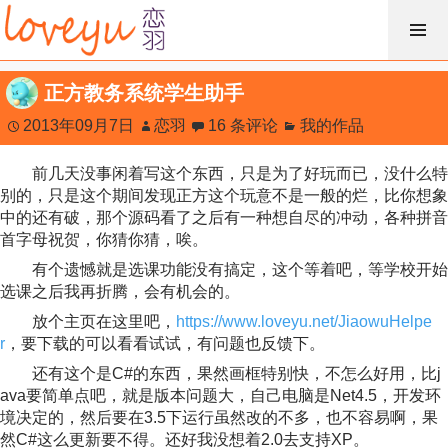
跳
过
内
正方教务系统学生助手
容
2013年09月7日
恋羽
16 条评论
我的作品
前几天没事闲着写这个东西，只是为了好玩而已，没什么特
别的，只是这个期间发现正方这个玩意不是一般的烂，比你想象
中的还有破，那个源码看了之后有一种想自尽的冲动，各种拼音
首字母祝贺，你猜你猜，唉。
有个遗憾就是选课功能没有搞定，这个等着吧，等学校开始
选课之后我再折腾，会有机会的。
放个主页在这里吧，
https://www.loveyu.net/JiaowuHelpe
r
，要下载的可以看看试试，有问题也反馈下。
还有这个是C#的东西，果然画框特别快，不怎么好用，比j
ava要简单点吧，就是版本问题大，自己电脑是Net4.5，开发环
境决定的，然后要在3.5下运行虽然改的不多，也不容易啊，果
然C#这么更新要不得。还好我没想着2.0去支持XP。