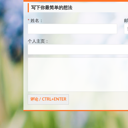
页
写下你最简单的想法
*
姓名：
个人主页：
评
论