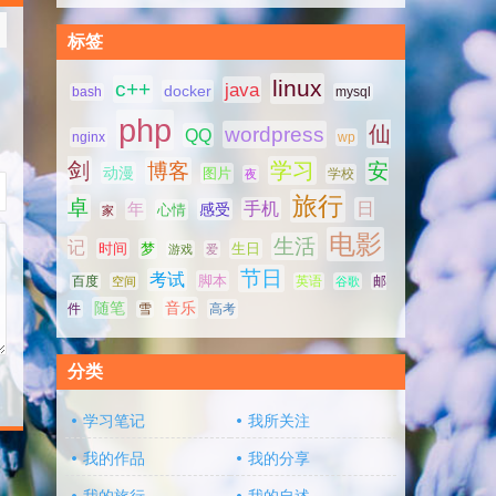
标签
linux
c++
java
docker
bash
mysql
php
仙
wordpress
QQ
nginx
wp
剑
学习
博客
安
动漫
图片
学校
夜
旅行
卓
手机
日
年
感受
心情
家
电影
生活
记
时间
梦
生日
游戏
爱
节日
考试
脚本
百度
空间
英语
谷歌
邮
随笔
音乐
高考
件
雪
分类
学习笔记
我所关注
我的作品
我的分享