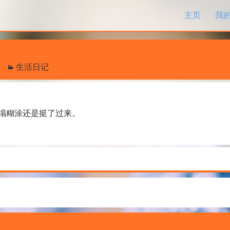
跳过内容
主页
我
生活日记
塌糊涂还是挺了过来。