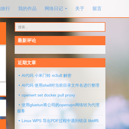
的旅行
我的作品
网络日记
关于
留言
搜
索：
最新评论
近期文章
AI代码 小米门铃 m3u8 解密
AI代码 使用shell对当前目录文件名进行整理
openwrt set docker pull proxy
使用gluetun将公司的openvpn网络转为代理
服务
Linux WPS 导出PDF过程中遇到错误 libtiff5