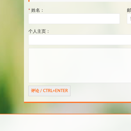
*
姓名：
个人主页：
评
论