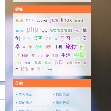
标签
linux
c++
java
docker
bash
mysql
php
仙
wordpress
QQ
nginx
wp
剑
学习
博客
安
动漫
图片
学校
夜
旅行
卓
手机
日
年
感受
心情
家
电影
生活
记
时间
梦
生日
游戏
爱
节日
考试
脚本
百度
空间
英语
谷歌
邮
随笔
音乐
高考
件
雪
分类
学习笔记
我所关注
我的作品
我的分享