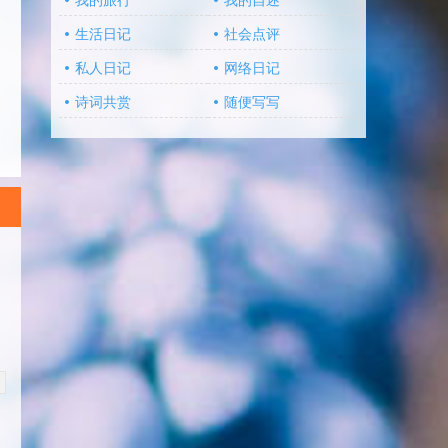
我的旅行
我的自述
生活日记
社会点评
私人日记
网络日记
诗词共赏
随便写写