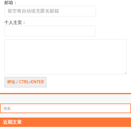
邮箱：
个人主页：
评
论
搜
索：
近期文章