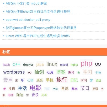
AI代码 小米门铃 m3u8 解密
AI代码 使用shell对当前目录文件名进行整理
openwrt set docker pull proxy
使用gluetun将公司的openvpn网络转为代理服务
Linux WPS 导出PDF过程中遇到错误 libtiff5
标签
php
linux
c++
java
QQ
docker
nginx
bash
mysql
仙剑
学习
wordpress
博客
动漫
图片
学校
wp
夜
旅行
安卓
手机
日记
年
感受
心情
时间
梦
家
游戏
电影
生活
节日
考试
生日
脚本
爱
百度
空间
英语
谷
随笔
音乐
高考
歌
邮件
雪