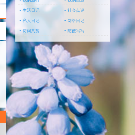
我的旅行
我的自述
生活日记
社会点评
私人日记
网络日记
诗词共赏
随便写写