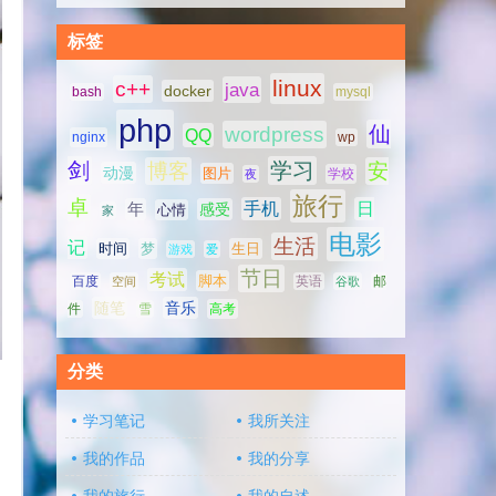
标签
linux
c++
java
docker
bash
mysql
php
仙
wordpress
QQ
nginx
wp
剑
学习
博客
安
动漫
图片
学校
夜
旅行
卓
手机
日
年
感受
心情
家
电影
生活
记
时间
梦
生日
游戏
爱
节日
考试
脚本
百度
空间
英语
谷歌
邮
随笔
音乐
高考
件
雪
分类
学习笔记
我所关注
我的作品
我的分享