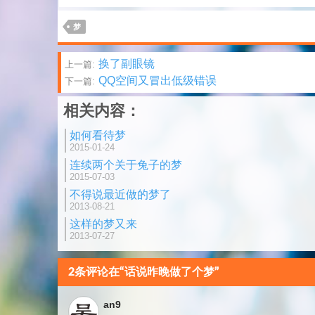
梦
文
换了副眼镜
上一篇:
QQ空间又冒出低级错误
下一篇:
章
相关内容：
分
如何看待梦
页
2015-01-24
连续两个关于兔子的梦
2015-07-03
不得说最近做的梦了
2013-08-21
这样的梦又来
2013-07-27
2条评论在“话说昨晚做了个梦”
an9