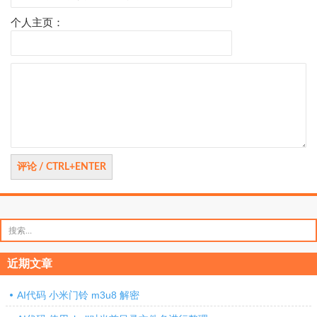
个人主页：
评
论
搜
索：
近期文章
AI代码 小米门铃 m3u8 解密