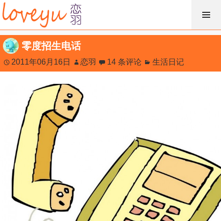
跳
过
内
零度招生电话
容
2011年06月16日
恋羽
14 条评论
生活日记