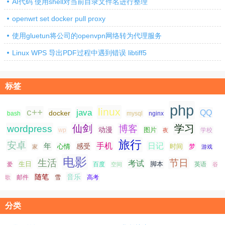
AI代码 使用shell对当前目录文件名进行整理
openwrt set docker pull proxy
使用gluetun将公司的openvpn网络转为代理服务
Linux WPS 导出PDF过程中遇到错误 libtiff5
标签
php
linux
c++
java
QQ
docker
nginx
bash
mysql
仙剑
学习
wordpress
博客
动漫
图片
学校
wp
夜
旅行
安卓
手机
日记
年
感受
心情
时间
梦
家
游戏
电影
生活
节日
考试
生日
脚本
爱
百度
空间
英语
谷
随笔
音乐
高考
歌
邮件
雪
分类