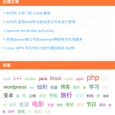
近期文章
AI代码 小米门铃 m3u8 解密
AI代码 使用shell对当前目录文件名进行整理
openwrt set docker pull proxy
使用gluetun将公司的openvpn网络转为代理服务
Linux WPS 导出PDF过程中遇到错误 libtiff5
标签
php
linux
c++
java
QQ
docker
nginx
bash
mysql
仙剑
学习
wordpress
博客
动漫
图片
学校
wp
夜
旅行
安卓
手机
日记
年
感受
心情
时间
梦
家
游戏
电影
生活
节日
考试
生日
脚本
爱
百度
空间
英语
谷
随笔
音乐
高考
歌
邮件
雪