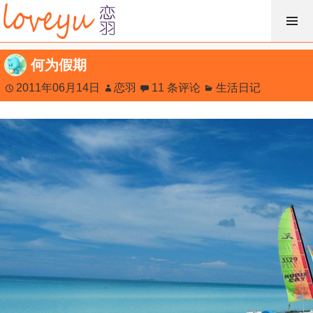
跳
过
内
何为假期
容
2011年06月14日
恋羽
11 条评论
生活日记