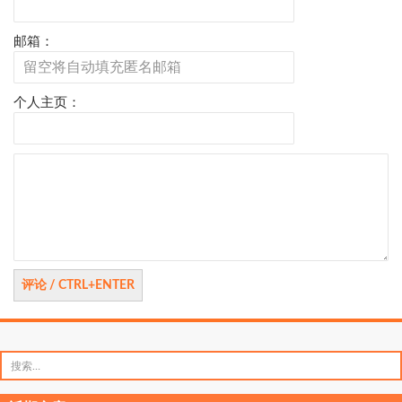
邮箱：
个人主页：
评
论
搜
索：