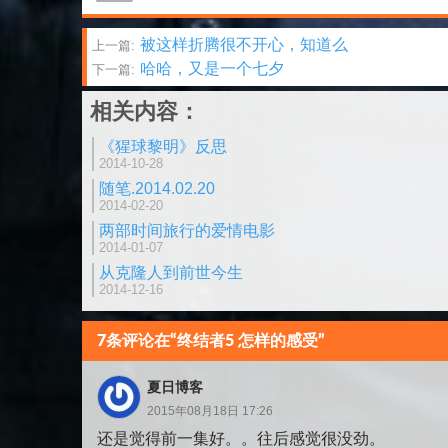
文
被这样折腾很不开心，知道么
上一篇:
哈哈，又是一个七夕
下一篇:
章
相关内容：
分
《猩球黎明》反思
页
2014-10-28
随笔.2014.02.20
2014-02-20
两部时间旅行的爱情电影
2014-01-07
从克隆人到前世今生
2014-12-16
7条评论在“终结者5 怎样的感受”
夏日博客
2015年08月18日 17:26
还是觉得前一集好。。往后感觉很没劲。