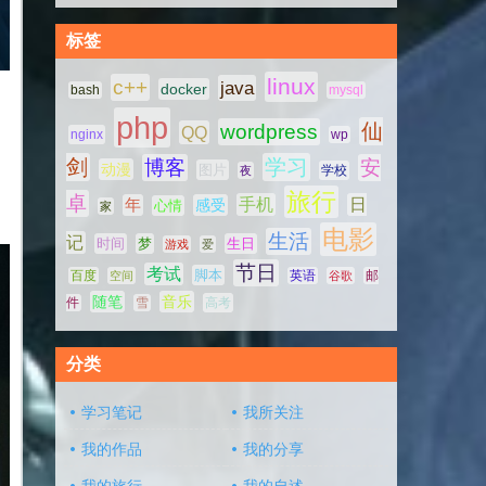
标签
linux
c++
java
docker
bash
mysql
php
仙
wordpress
QQ
nginx
wp
剑
学习
博客
安
动漫
图片
学校
夜
旅行
卓
手机
日
年
感受
心情
家
电影
生活
记
时间
梦
生日
游戏
爱
节日
考试
脚本
百度
空间
英语
谷歌
邮
随笔
音乐
高考
件
雪
分类
学习笔记
我所关注
我的作品
我的分享