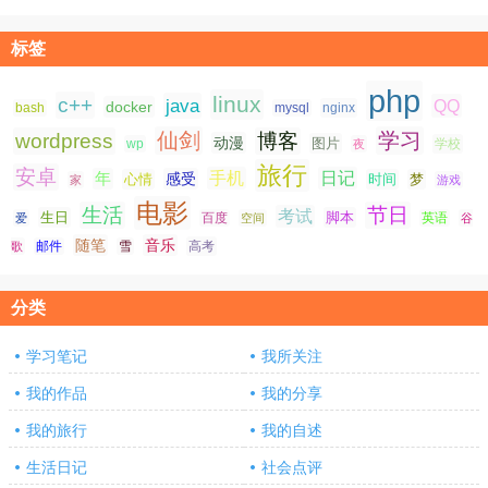
标签
php
linux
c++
java
QQ
docker
nginx
bash
mysql
仙剑
学习
wordpress
博客
动漫
图片
学校
wp
夜
旅行
安卓
手机
日记
年
感受
心情
时间
梦
家
游戏
电影
生活
节日
考试
生日
脚本
爱
百度
空间
英语
谷
随笔
音乐
高考
歌
邮件
雪
分类
学习笔记
我所关注
我的作品
我的分享
我的旅行
我的自述
生活日记
社会点评