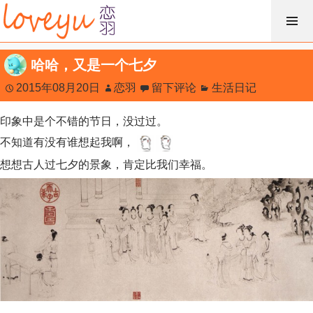
跳
过
内
哈哈，又是一个七夕
容
2015年08月20日
恋羽
留下评论
生活日记
印象中是个不错的节日，没过过。
不知道有没有谁想起我啊，
想想古人过七夕的景象，肯定比我们幸福。