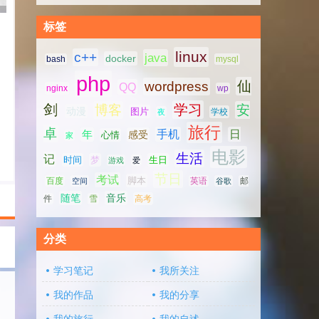
标签
linux
c++
java
docker
bash
mysql
php
仙
wordpress
QQ
nginx
wp
剑
学习
博客
安
动漫
图片
学校
夜
旅行
卓
手机
日
年
感受
心情
家
电影
生活
记
时间
梦
生日
游戏
爱
节日
考试
脚本
百度
空间
英语
谷歌
邮
随笔
音乐
高考
件
雪
分类
学习笔记
我所关注
我的作品
我的分享