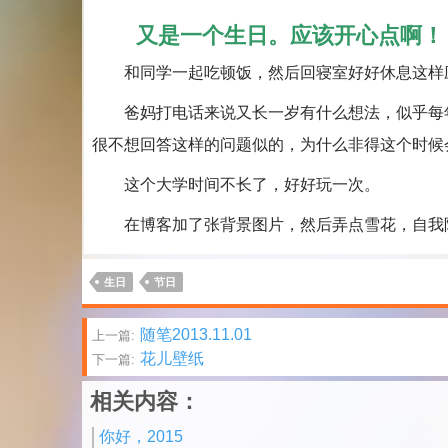
又是一个生日。应该开心点啊！
和同学一起吃顿饭，然后回寝室好好休息这样
爸妈打电话来说又长一岁有什么想法，似乎每年
很不想回答这样的问题似的，为什么非得这个时候
这个大学时间不长了，好好玩一次。
在博客加了张背景图片，然后弄点雪花，自我陶醉一下。Ha
生日
节日
文
随笔2013.11.01
上一篇:
花儿壁纸
下一篇:
章
相关内容：
分
你好，2015
页