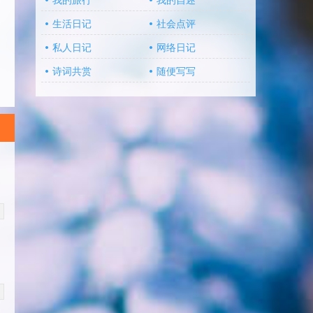
我的旅行
我的自述
生活日记
社会点评
私人日记
网络日记
诗词共赏
随便写写