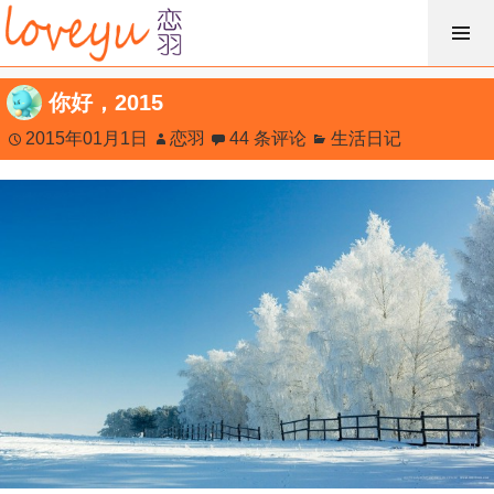
跳
过
内
你好，2015
容
2015年01月1日
恋羽
44 条评论
生活日记