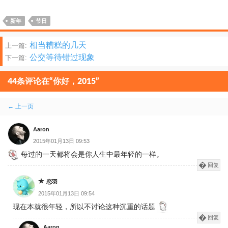
器
新年
节日
文
相当糟糕的几天
上一篇:
公交等待错过现象
下一篇:
章
分
44条评论在“你好，2015”
页
评
← 上一页
论
Aaron
分
2015年01月13日 09:53
每过的一天都将会是你人生中最年轻的一样。
页
回复
恋羽
2015年01月13日 09:54
现在本就很年轻，所以不讨论这种沉重的话题
回复
Aaron