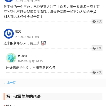
2015年01月3日 09:56
很不错的一个平台，已经早期入驻了！欢迎大家一起来多交流！有
空的话也可以去我博客看看哦，每天分享着一些不为人知的干货，
别人都说太任性全是干货！
回复
落梵
2015年01月3日 09:00
迟来的新年快乐，要上班
回复
恋羽
2015年01月3日 09:43
还好我是学生党，不用在意这么多
回复
评
← 上一页
论
写下你最简单的想法
分