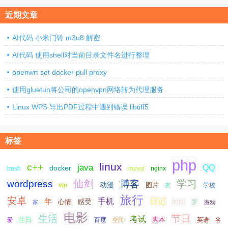
近期文章
AI代码 小米门铃 m3u8 解密
AI代码 使用shell对当前目录文件名进行整理
openwrt set docker pull proxy
使用gluetun将公司的openvpn网络转为代理服务
Linux WPS 导出PDF过程中遇到错误 libtiff5
标签
php
linux
c++
java
QQ
docker
nginx
bash
mysql
仙剑
学习
wordpress
博客
动漫
图片
学校
wp
夜
旅行
安卓
手机
日记
年
感受
心情
时间
梦
家
游戏
电影
生活
节日
考试
生日
脚本
爱
百度
空间
英语
谷