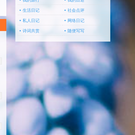
我的旅行
我的自述
生活日记
社会点评
私人日记
网络日记
诗词共赏
随便写写