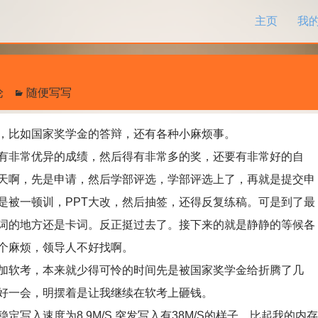
跳过内容
主页
我
论
随便写写
比如国家奖学金的答辩，还有各种小麻烦事。
非常优异的成绩，然后得有非常多的奖，还要有非常好的自
天啊，先是申请，然后学部评选，学部评选上了，再就是提交申
是被一顿训，PPT大改，然后抽签，还得反复练稿。可是到了最
词的地方还是卡词。反正挺过去了。接下来的就是静静的等候各
个麻烦，领导人不好找啊。
软考，本来就少得可怜的时间先是被国家奖学金给折腾了几
好一会，明摆着是让我继续在软考上砸钱。
入速度为8.9M/S,突发写入有38M/S的样子，比起我的内存