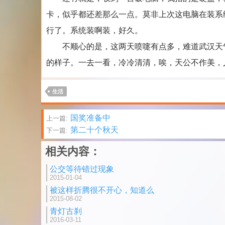
卡，似乎都还差那么一点。莫非上次这电脑在装系
行了。系统装啊装，好久。
不顺心的是，这两天喷嚏有点多，难道武汉天气
的样子。一去一看，冷冷清清，唉，天公不作美，
生活
文
国奖准备中
上一篇:
第二十个秋天
下一篇:
章
相关内容：
分
公交等待错过现象
页
2015-01-04
被这样折腾很不开心，知道么
2015-08-02
青灯古刹
2016-03-11