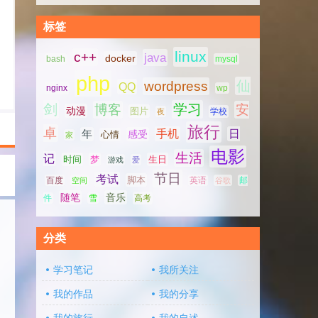
标签
linux
c++
java
docker
bash
mysql
php
仙
wordpress
QQ
nginx
wp
剑
学习
博客
安
动漫
图片
学校
夜
旅行
卓
手机
日
年
感受
心情
家
电影
生活
记
时间
梦
生日
游戏
爱
节日
考试
脚本
百度
空间
英语
谷歌
邮
随笔
音乐
高考
件
雪
分类
学习笔记
我所关注
我的作品
我的分享