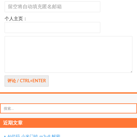
个人主页：
评
论
搜
索：
近期文章
AI代码 小米门铃 m3u8 解密