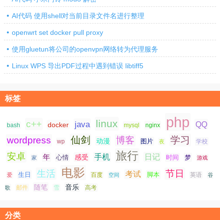
AI代码 使用shell对当前目录文件名进行整理
openwrt set docker pull proxy
使用gluetun将公司的openvpn网络转为代理服务
Linux WPS 导出PDF过程中遇到错误 libtiff5
标签
php
linux
c++
java
QQ
docker
nginx
bash
mysql
仙剑
学习
wordpress
博客
动漫
图片
学校
wp
夜
旅行
安卓
手机
日记
年
感受
心情
时间
梦
家
游戏
电影
生活
节日
考试
生日
脚本
爱
百度
空间
英语
谷
随笔
音乐
高考
歌
邮件
雪
分类