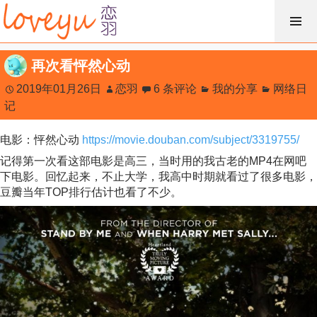
跳
过
内
再次看怦然心动
容
2019年01月26日
恋羽
6 条评论
我的分享
网络日
记
电影：怦然心动
https://movie.douban.com/subject/3319755/
记得第一次看这部电影是高三，当时用的我古老的MP4在网吧
下电影。回忆起来，不止大学，我高中时期就看过了很多电影，
豆瓣当年TOP排行估计也看了不少。