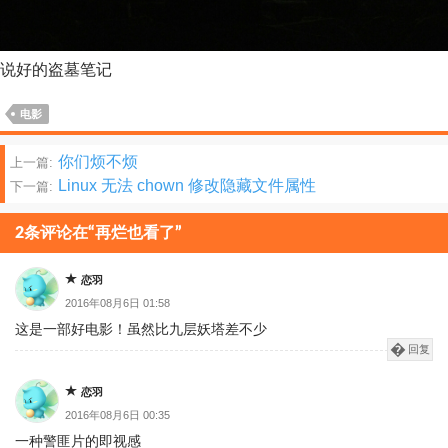
说好的盗墓笔记
电影
文
你们烦不烦
上一篇:
Linux 无法 chown 修改隐藏文件属性
下一篇:
章
分
2条评论在“再烂也看了”
页
恋羽
2016年08月6日 01:58
这是一部好电影！虽然比九层妖塔差不少
回复
恋羽
2016年08月6日 00:35
一种警匪片的即视感