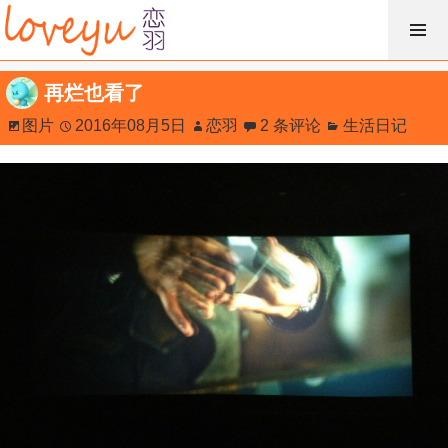
跳
过
内
再烂也看了
容
图片
2016年08月5日
恋羽
2 条评论
生活日记