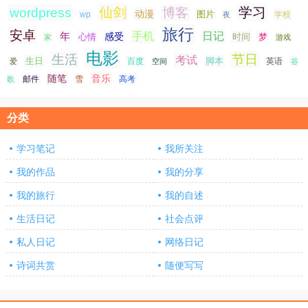
仙剑
学习
wordpress
博客
动漫
图片
学校
wp
夜
旅行
安卓
手机
日记
年
感受
心情
时间
梦
家
游戏
电影
生活
节日
考试
生日
脚本
爱
百度
空间
英语
谷
随笔
音乐
高考
歌
邮件
雪
分类
学习笔记
我所关注
我的作品
我的分享
我的旅行
我的自述
生活日记
社会点评
私人日记
网络日记
诗词共赏
随便写写