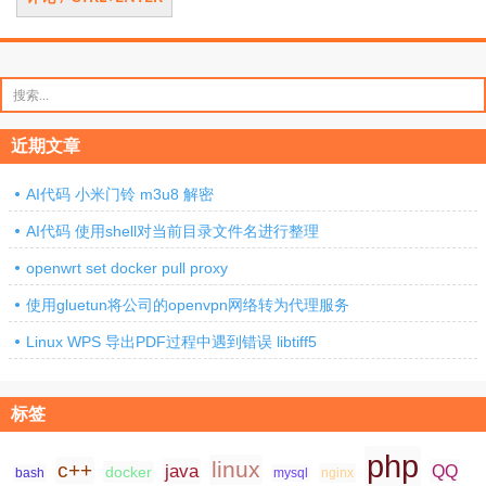
搜
索：
近期文章
AI代码 小米门铃 m3u8 解密
AI代码 使用shell对当前目录文件名进行整理
openwrt set docker pull proxy
使用gluetun将公司的openvpn网络转为代理服务
Linux WPS 导出PDF过程中遇到错误 libtiff5
标签
php
linux
c++
java
QQ
docker
nginx
bash
mysql