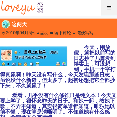
跳
过
内
这两天
容
2010年04月5日
恋羽
留下评论
随便写写
今天，刚放
假，就把以前写的
日志抄了几篇发到
博客上，可没想
到，手机一个字打
得真累啊！昨天没有写什么，今天发现那些日志，
虽说没什么新奇，但太多了，起初还想把它全部抄
下来，不久就累了！
看看，几乎没有什么修饰只是纯文本！今天又
要上学了，很怀念昨天的日子。和她一起，教她下
歌，不弄不知道，其实很简单谁都知道，唯独她以
前不懂，现在算是清晰明了。不知道她有什么感