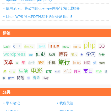
使用gluetun将公司的openvpn网络转为代理服务
Linux WPS 导出PDF过程中遇到错误 libtiff5
标签
php
linux
c++
java
QQ
docker
nginx
bash
mysql
仙剑
学习
wordpress
博客
动漫
图片
学校
wp
夜
旅行
安卓
手机
日记
年
感受
心情
时间
梦
家
游戏
电影
生活
节日
考试
生日
脚本
爱
百度
空间
英语
谷
随笔
音乐
高考
歌
邮件
雪
分类
学习笔记
我所关注