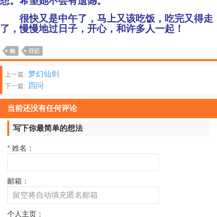
想。希望她不会有遗憾。
很快又是中午了，马上又该吃饭，吃完又得走
了，慢慢地过日子，开心，和许多人一起！
她
日记
文
梦幻仙剑
上一篇:
四问
下一篇:
章
分
当前还没有任何评论
页
写下你最简单的想法
*
姓名：
邮箱：
个人主页：