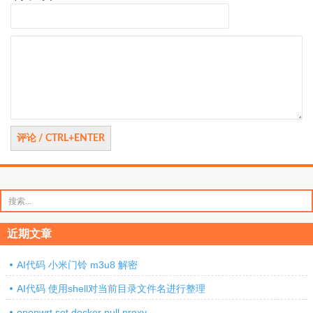
评
论
搜
索：
近期文章
AI代码 小米门铃 m3u8 解密
AI代码 使用shell对当前目录文件名进行整理
openwrt set docker pull proxy