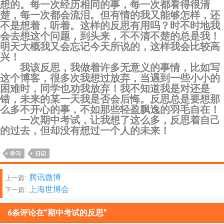
想的。每一次经历相同的事，每一次都看得很清
楚，每一次都会流泪。但有情的我又能够怎样，还
不是想着，听着。这样的反思有用吗？时不时地我
会去想这个问题，到头来，不不清不楚的总是我！
明天大概我又会忘记今天所说的，这样我会比较高
兴！
我该反思，我做着许多无意义的事情，比如写
这个博客，很多次我想过放弃，当遇到一些小小的
困难时，同学也劝我放弃！我不知道我是对还是
错，未来的某一天我是否会后悔。反思总是要想那
么多不开心的事，不如那些轻盈飘逸的羽毛自在！
一次期中考试，让我想了这么多，反思着自己
的过去，但却没有想过一个人的未来！
学习
日记
文
腾讯微博
上一篇:
上海世博会
下一篇:
章
分
6条评论在“期中考试的反思”