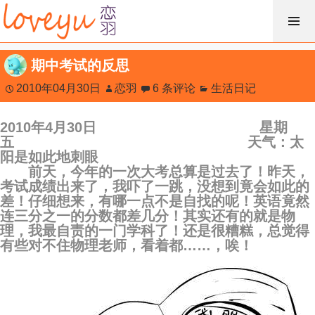
跳
过
内
期中考试的反思
容
2010年04月30日
恋羽
6 条评论
生活日记
2010年4月30日 星期
五 天气：太
阳是如此地刺眼
前天，今年的一次大考总算是过去了！昨天，
考试成绩出来了，我吓了一跳，没想到竟会如此的
差！仔细想来，有哪一点不是自找的呢！英语竟然
连三分之一的分数都差几分！其实还有的就是物
理，我最自责的一门学科了！还是很糟糕，总觉得
有些对不住物理老师，看着都……，唉！