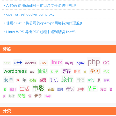
AI代码 使用shell对当前目录文件名进行整理
openwrt set docker pull proxy
使用gluetun将公司的openvpn网络转为代理服务
Linux WPS 导出PDF过程中遇到错误 libtiff5
标签
php
linux
c++
java
QQ
docker
nginx
bash
mysql
仙剑
学习
wordpress
博客
动漫
图片
学校
wp
夜
旅行
安卓
手机
日记
年
感受
心情
时间
梦
家
游戏
电影
生活
节日
考试
生日
脚本
爱
百度
空间
英语
谷
随笔
音乐
高考
歌
邮件
雪
分类