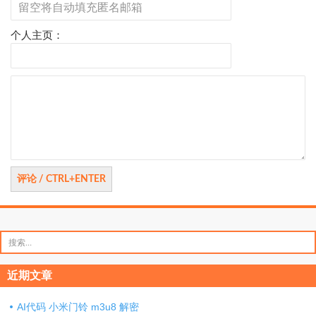
个人主页：
评
论
搜
索：
近期文章
AI代码 小米门铃 m3u8 解密