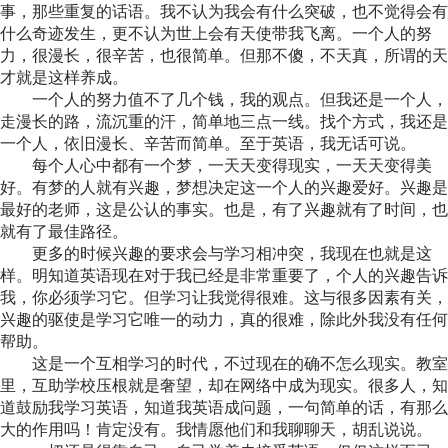
事，那些重复的话语。我不认为我会有什么突破，也不觉得会有
什么奇迹发生，更不认为世上会有天使带我飞离。一个人的努
力，很漫长，很辛苦，也很简单。但那不傻，不天真，所谓的天
才就是这样养成。
一个人的努力值不了几个钱，我的观点。但我还是一个人，
走漫长的路，流沉重的汗，简单地三点一线。找个方式，我还是
一个人，依旧漫长、辛苦而简单。至于英语，我无话可说。
每个人心中都有一个梦，一天天变得现实，一天天变得美
好。有梦的人就有兴趣，梦想决定这一个人的兴趣爱好。兴趣是
最好的老师，这是公认的事实。也是，有了兴趣就有了时间，也
就有了最佳路径。
更多的时候兴趣的要求会与学习相冲突，我现在也就是这
样。明知道英语现在对于我已经是非常重要了，个人的兴趣告诉
我，你必须学习它。但学习让我觉得很难。这与很多因素有关，
兴趣的驱使是学习它唯一的动力，真的很难，除此外我没有任何
帮助。
这是一个互相学习的时代，不过现在的确不怎么现实。教室
里，互助学校压根就是奢望，却在网络中成为现实。很多人，知
道鼓励我学习英语，知道我英语成问题，一句简单的话，有那么
大的作用吗！肯定没有。我情愿他们和我聊聊天，胡乱说说。