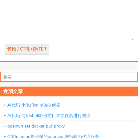
评
论
搜
索：
近期文章
AI代码 小米门铃 m3u8 解密
AI代码 使用shell对当前目录文件名进行整理
openwrt set docker pull proxy
使用gluetun将公司的openvpn网络转为代理服务