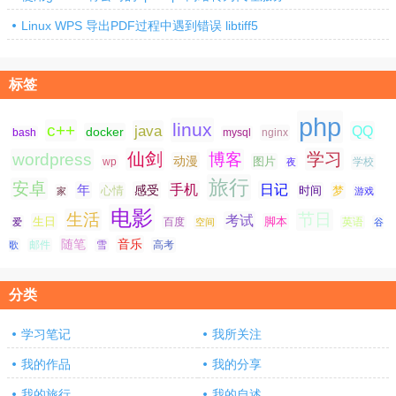
Linux WPS 导出PDF过程中遇到错误 libtiff5
标签
php
linux
c++
java
QQ
docker
nginx
bash
mysql
仙剑
学习
wordpress
博客
动漫
图片
学校
wp
夜
旅行
安卓
手机
日记
年
感受
心情
时间
梦
家
游戏
电影
生活
节日
考试
生日
脚本
爱
百度
空间
英语
谷
随笔
音乐
高考
歌
邮件
雪
分类
学习笔记
我所关注
我的作品
我的分享
我的旅行
我的自述