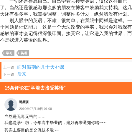
一切还是得靠自己。自己学着去接受英语，仅仅这样而已
了。当然还是很感激那么多的朋友在博客中鼓励我支持我。这几
天还有很多事，我需要调整，调整许多计划，纵然我没有计划。
别人眼中的英语，不难，很简单，在我眼中同样是这样。一
个问题是记忆能力，这是一个无法改变的事实，我只会对我深有
感触的事才会记得很深很牢固。接受它，让它进入我的世界，而
不是我进入英语的世界。
学习
英语
文
面对假期的几十天补课
上一篇:
后来
下一篇:
章
分
15条评论在“学着去接受英语”
页
郭橐驼
2010年07月19日 01:08
当然是无毒无害的……
我也是学生啦，今年高中毕业的，建好再来通知你咯~~~
其实主要目的是交流技术啦~~