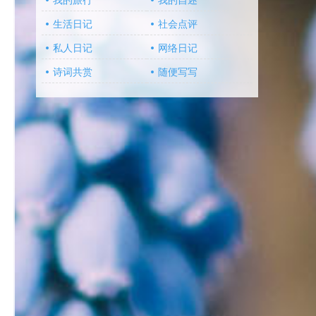
我的旅行
我的自述
生活日记
社会点评
私人日记
网络日记
诗词共赏
随便写写