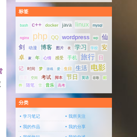
标签
linux
c++
java
docker
bash
mysql
php
仙
wordpress
QQ
nginx
wp
剑
学习
博客
安
动漫
图片
学校
夜
旅行
卓
手机
日
年
感受
心情
家
电影
生活
记
时间
梦
生日
游戏
爱
成
节日
考试
脚本
百度
空间
英语
谷歌
邮
该
随笔
音乐
高考
件
雪
分类
学习笔记
我所关注
我的作品
我的分享