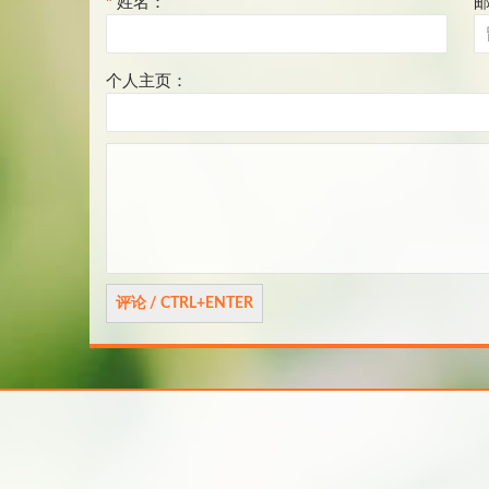
*
姓名：
个人主页：
评
论