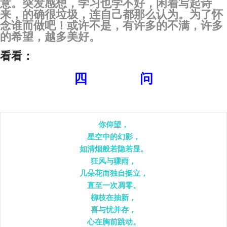
意。突发感想，学习也学不好，闲着写起诗
来，的确很垃圾，连自己都那么认为。为了怀
念谁而做吧！或许不是，有许多的不满，许多
的希望，越多美好。
看看：
四 问
你仰望，

星空中的幻影，

如清烟般若隐若显。

狂风与骤雨，

几朵花而独自挺立，

直至一次凋零。

柳枝在抽新，

喜与忧并存，

心在胸前跳动。
