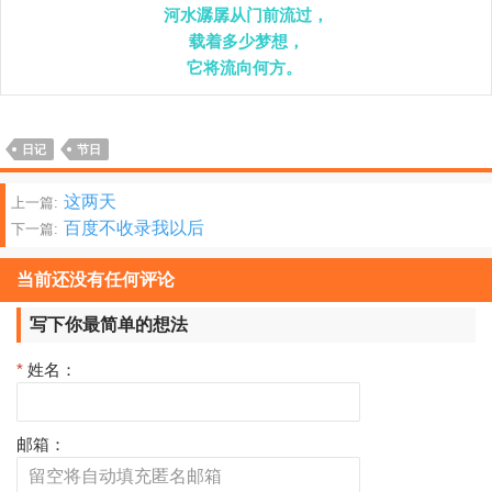
河水潺孱从门前流过，

载着多少梦想，

它将流向何方。 
日记
节日
文
这两天
上一篇:
百度不收录我以后
下一篇:
章
分
当前还没有任何评论
页
写下你最简单的想法
*
姓名：
邮箱：