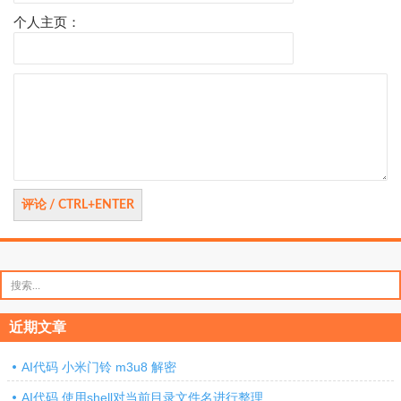
个人主页：
评
论
搜
索：
近期文章
AI代码 小米门铃 m3u8 解密
AI代码 使用shell对当前目录文件名进行整理