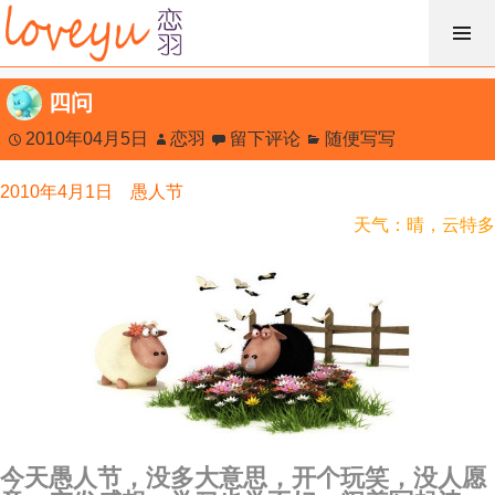
跳
过
内
四问
容
2010年04月5日
恋羽
留下评论
随便写写
2010年4月1日 愚人节
天气：晴，云特多
今天愚人节，没多大意思，开个玩笑，没人愿