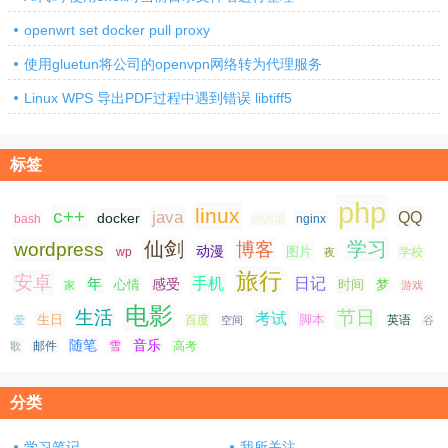
openwrt set docker pull proxy
使用gluetun将公司的openvpn网络转为代理服务
Linux WPS 导出PDF过程中遇到错误 libtiff5
标签
php
linux
c++
java
QQ
docker
nginx
bash
mysql
仙剑
学习
wordpress
博客
动漫
图片
学校
wp
夜
旅行
安卓
手机
日记
年
感受
心情
时间
梦
家
游戏
电影
生活
节日
考试
生日
脚本
爱
百度
空间
英语
谷
随笔
音乐
高考
歌
邮件
雪
分类
学习笔记
我所关注