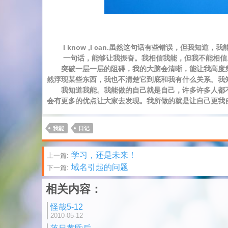
I know ,I can.虽然这句话有些错误，但我知道，我
一句话，能够让我振奋。我相信我能，但我不能相信。
突破一层一层的阻碍，我的大脑会清晰，能让我高度集
然浮现某些东西，我也不清楚它到底和我有什么关系。我
我知道我能。我能做的自己就是自己，许多许多人都不
会有更多的优点让大家去发现。我所做的就是让自己更我
我能
日记
文
学习，还是未来！
上一篇:
域名引起的问题
下一篇:
章
相关内容：
分
怪哉5-12
页
2010-05-12