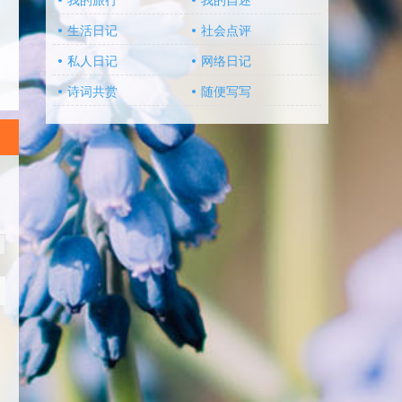
我的旅行
我的自述
生活日记
社会点评
私人日记
网络日记
诗词共赏
随便写写