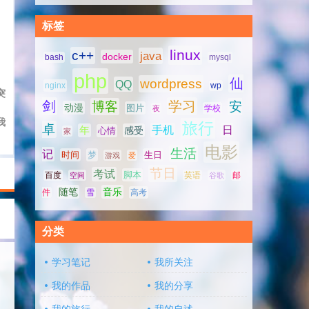
标签
linux
c++
java
docker
bash
mysql
php
仙
wordpress
QQ
nginx
wp
突
剑
学习
博客
安
动漫
图片
学校
夜
我
旅行
卓
手机
日
年
感受
心情
家
电影
生活
记
时间
梦
生日
游戏
爱
节日
考试
脚本
百度
空间
英语
谷歌
邮
随笔
音乐
高考
件
雪
分类
学习笔记
我所关注
我的作品
我的分享