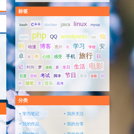
标签
linux
c++
java
docker
bash
mysql
php
仙
wordpress
QQ
nginx
wp
剑
学习
博客
安
动漫
图片
学校
夜
旅行
卓
手机
日
年
感受
心情
家
电影
生活
记
时间
梦
生日
游戏
爱
节日
考试
脚本
百度
空间
英语
谷歌
邮
随笔
音乐
高考
件
雪
分类
学习笔记
我所关注
我的作品
我的分享