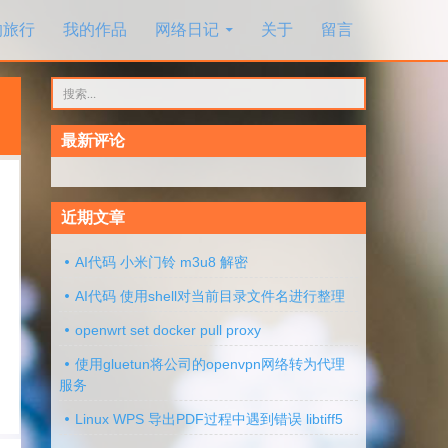
的旅行
我的作品
网络日记
关于
留言
搜
索：
最新评论
近期文章
AI代码 小米门铃 m3u8 解密
AI代码 使用shell对当前目录文件名进行整理
openwrt set docker pull proxy
使用gluetun将公司的openvpn网络转为代理
服务
Linux WPS 导出PDF过程中遇到错误 libtiff5