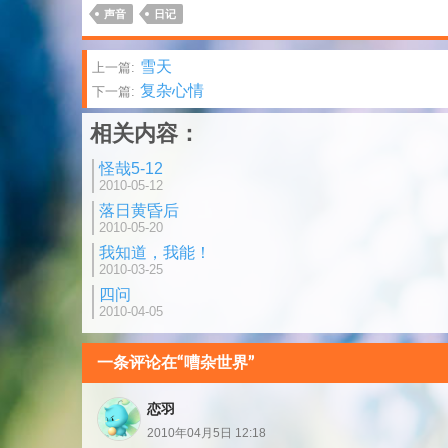
声音
日记
文
雪天
上一篇:
复杂心情
下一篇:
章
相关内容：
分
怪哉5-12
页
2010-05-12
落日黄昏后
2010-05-20
我知道，我能！
2010-03-25
四问
2010-04-05
一条评论在“嘈杂世界”
恋羽
2010年04月5日 12:18