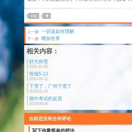
日记
雪
文
一切该如何理解
上一篇:
嘈杂世界
下一篇:
章
相关内容：
分
好大的雪
页
2011-01-20
怪哉5-12
2010-05-12
下雪了，广州下雪了
2016-01-25
期中考试的反思
2010-04-30
当前还没有任何评论
写下你最简单的想法