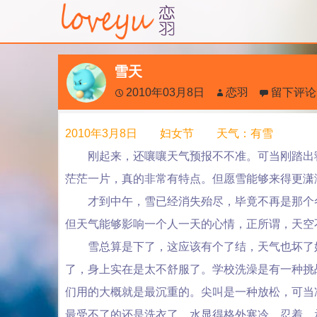
雪天
2010年03月8日
恋羽
留下评论
2010年3月8日 妇女节 天气：有雪
刚起来，还嚷嚷天气预报不不准。可当刚踏出寝
茫茫一片，真的非常有特点。但愿雪能够来得更潇
才到中午，雪已经消失殆尽，毕竟不再是那个冬
但天气能够影响一个人一天的心情，正所谓，天空
雪总算是下了，这应该有个了结，天气也坏了好
了，身上实在是太不舒服了。学校洗澡是有一种挑
们用的大概就是最沉重的。尖叫是一种放松，可当
最受不了的还是洗衣了，水显得格外寒冷，忍着，