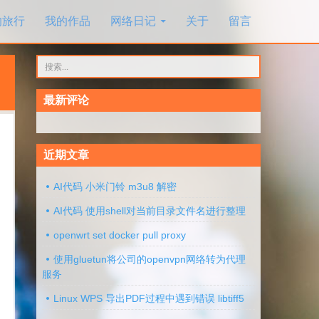
的旅行
我的作品
网络日记
关于
留言
搜
索：
最新评论
近期文章
AI代码 小米门铃 m3u8 解密
AI代码 使用shell对当前目录文件名进行整理
openwrt set docker pull proxy
使用gluetun将公司的openvpn网络转为代理
服务
Linux WPS 导出PDF过程中遇到错误 libtiff5