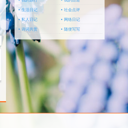
我的旅行
我的自述
生活日记
社会点评
私人日记
网络日记
诗词共赏
随便写写