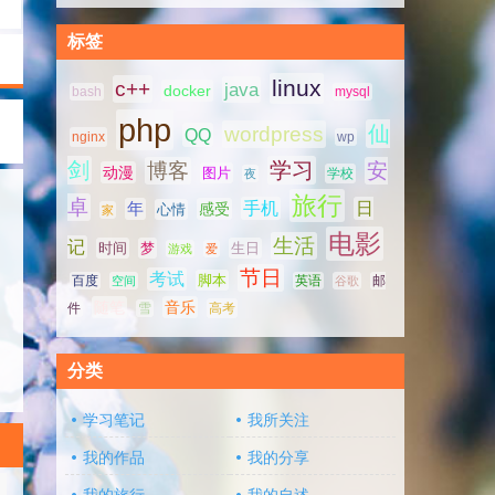
标签
linux
c++
java
docker
bash
mysql
php
仙
wordpress
QQ
nginx
wp
剑
学习
博客
安
动漫
图片
学校
夜
旅行
卓
手机
日
年
感受
心情
家
电影
生活
记
时间
梦
生日
游戏
爱
节日
考试
脚本
百度
空间
英语
谷歌
邮
随笔
音乐
高考
件
雪
分类
学习笔记
我所关注
我的作品
我的分享